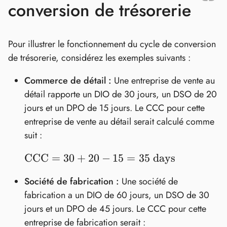
conversion de trésorerie
Pour illustrer le fonctionnement du cycle de conversion
de trésorerie, considérez les exemples suivants :
Commerce de détail :
Une entreprise de vente au
détail rapporte un DIO de 30 jours, un DSO de 20
jours et un DPO de 15 jours. Le CCC pour cette
entreprise de vente au détail serait calculé comme
suit :
\text{CCC}
CCC
=
30
+
20
−
15
=
35
days
= 30 + 20 -
Société de fabrication :
Une société de
15 = 35
fabrication a un DIO de 60 jours, un DSO de 30
\text{
jours et un DPO de 45 jours. Le CCC pour cette
days}
entreprise de fabrication serait :