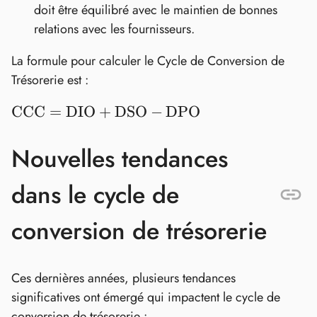
doit être équilibré avec le maintien de bonnes
relations avec les fournisseurs.
La formule pour calculer le Cycle de Conversion de
Trésorerie est :
\text{CCC}
CCC
=
DIO
+
DSO
−
DPO
=
\text{DIO}
Nouvelles tendances
+
\text{DSO}
dans le cycle de
-
\text{DPO}
conversion de trésorerie
Ces dernières années, plusieurs tendances
significatives ont émergé qui impactent le cycle de
conversion de trésorerie :