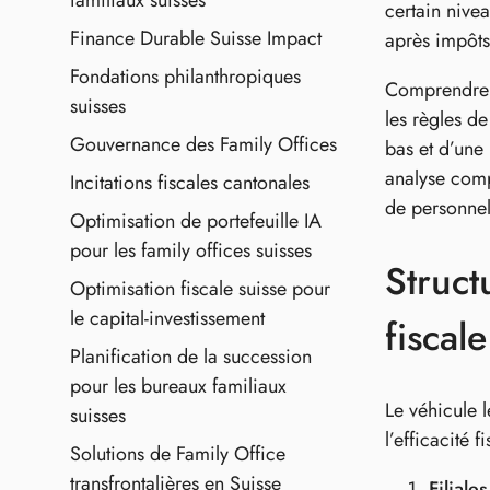
familiaux suisses
certain nive
Finance Durable Suisse Impact
après impôts
Fondations philanthropiques
Comprendre l
suisses
les règles d
Gouvernance des Family Offices
bas et d’une 
analyse comp
Incitations fiscales cantonales
de personnel 
Optimisation de portefeuille IA
pour les family offices suisses
Struct
Optimisation fiscale suisse pour
le capital‑investissement
fiscale
Planification de la succession
pour les bureaux familiaux
Le véhicule 
suisses
l’efficacité 
Solutions de Family Office
transfrontalières en Suisse
Filiale