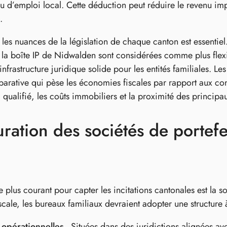
au d’emploi local. Cette déduction peut réduire le revenu i
.
es nuances de la législation de chaque canton est essentiel. 
e la boîte IP de Nidwalden sont considérées comme plus fle
infrastructure juridique solide pour les entités familiales. L
arative qui pèse les économies fiscales par rapport aux cons
qualifié, les coûts immobiliers et la proximité des principau
uration des sociétés de portefeu
le plus courant pour capter les incitations cantonales est la
fiscale, les bureaux familiaux devraient adopter une structure 
s opérationnelles
- Situées dans des juridictions alignées ave