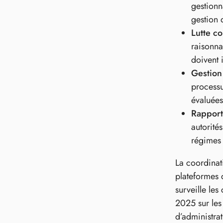
gestionn
gestion 
Lutte c
raisonna
doivent 
Gestion
processu
évaluées
Rapport
autorité
régimes I
La coordinat
plateformes 
surveille le
2025 sur les
d’administrat