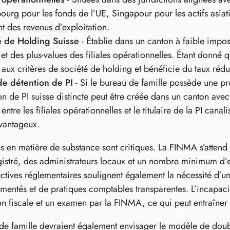
urg pour les fonds de l’UE, Singapour pour les actifs asiatiq
t des revenus d’exploitation.
é de Holding Suisse
- Établie dans un canton à faible impos
s et des plus-values des filiales opérationnelles. Étant donné 
aux critères de société de holding et bénéficie du taux rédu
de détention de PI
- Si le bureau de famille possède une pro
on de PI suisse distincte peut être créée dans un canton ave
 entre les filiales opérationnelles et le titulaire de la PI c
avantageux.
s en matière de substance sont critiques. La FINMA s’attend
istré, des administrateurs locaux et un nombre minimum d’em
ectives réglementaires soulignent également la nécessité d’
mentés et de pratiques comptables transparentes. L’incapaci
on fiscale et un examen par la FINMA, ce qui peut entraîner 
de famille devraient également envisager le modèle de double