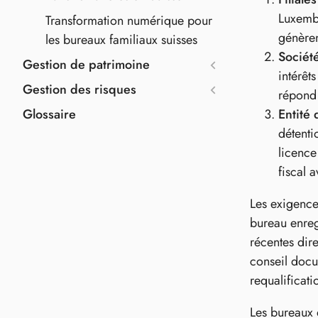
Luxembo
Transformation numérique pour
génèren
les bureaux familiaux suisses
Sociét
Gestion de patrimoine
intérêt
Gestion des risques
répond 
Glossaire
Entité 
détenti
licence
fiscal 
Les exigence
bureau enreg
récentes dir
conseil docu
requalificati
Les bureaux 