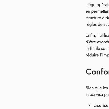
siège opérati
en permettant
structure à d
règles de su
Enfin, l’util
d’être exonér
la filiale so
réduire l’im
Confor
Bien que les 
supervisé pa
Licence