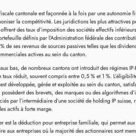
fiscale cantonale est façonnée à la fois par une autonomie f
moniser la compétitivité. Les juridictions les plus attractiv
frent des taux d’imposition des sociétés effectifs inférieurs
rtefeuille définis par l’Administration fédérale des contributi
 de ses revenus de sources passives telles que les dividendes
commerciales actives au sein du canton.
taux bas, de nombreux cantons ont introduit des régimes IP‑B
n taux réduit, souvent compris entre 0,5 % et 1 %. L’éligibil
e est développée, gérée et exploitée au sein du canton, satis
i possèdent des brevets, des marques ou des algorithmes d’in
ciés par l’intermédiaire d’une société de holding IP suisse, 
 les actifs à forte marge.
ier est la déduction pour entreprise familiale, qui permet au
re aux entreprises où la majorité des actionnaires sont memb