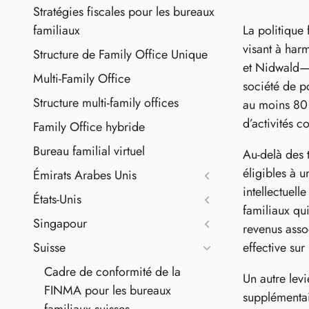
Stratégies fiscales pour les bureaux
La politique 
familiaux
visant à har
Structure de Family Office Unique
et Nidwald—of
Multi-Family Office
société de po
Structure multi-family offices
au moins 80 %
d’activités 
Family Office hybride
Bureau familial virtuel
Au-delà des 
éligibles à u
Émirats Arabes Unis
intellectuell
États-Unis
familiaux qu
Singapour
revenus asso
effective sur
Suisse
Cadre de conformité de la
Un autre lev
FINMA pour les bureaux
supplémentai