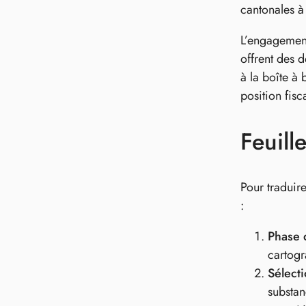
cantonales à
L’engagement
offrent des d
à la boîte à 
position fis
Feuill
Pour traduir
:
Phase 
cartogr
Sélecti
substan