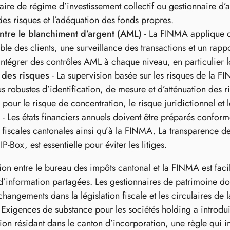
aire de régime d’investissement collectif ou gestionnaire d’a
des risques et l’adéquation des fonds propres.
ontre le blanchiment d’argent (AML)
- La FINMA applique de
ble des clients, une surveillance des transactions et un rappo
intégrer des contrôles AML à chaque niveau, en particulier lo
 des risques
- La supervision basée sur les risques de la F
s robustes d’identification, de mesure et d’atténuation des ri
 pour le risque de concentration, le risque juridictionnel et l
- Les états financiers annuels doivent être préparés conf
s fiscales cantonales ainsi qu’à la FINMA. La transparence des
P‑Box, est essentielle pour éviter les litiges.
ion entre le bureau des impôts cantonal et la FINMA est facil
d’information partagées. Les gestionnaires de patrimoine d
s changements dans la législation fiscale et les circulaires 
 Exigences de substance pour les sociétés holding a intro
ion résidant dans le canton d’incorporation, une règle qui im