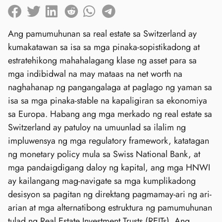
Ang pamumuhunan sa real estate sa Switzerland ay
kumakatawan sa isa sa mga pinaka-sopistikadong at
estratehikong mahahalagang klase ng asset para sa
mga indibidwal na may mataas na net worth na
naghahanap ng pangangalaga at paglago ng yaman sa
isa sa mga pinaka-stable na kapaligiran sa ekonomiya
sa Europa. Habang ang mga merkado ng real estate sa
Switzerland ay patuloy na umuunlad sa ilalim ng
impluwensya ng mga regulatory framework, katatagan
ng monetary policy mula sa Swiss National Bank, at
mga pandaigdigang daloy ng kapital, ang mga HNWI
ay kailangang mag-navigate sa mga kumplikadong
desisyon sa pagitan ng direktang pagmamay-ari ng ari-
arian at mga alternatibong estruktura ng pamumuhunan
tulad ng Real Estate Investment Trusts (REITs). Ang