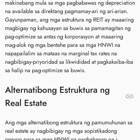
makinabang mula sa mga pagbabawas ng depreciation
na available sa direktang pagmamay-ari ng ari-arian.
Gayunpaman, ang mga estruktura ng REIT ay maaaring
magbigay ng kahusayan sa buwis sa pamamagitan ng
pag-optimize sa antas ng korporasyon at maaaring
mag-alok ng mga bentahe para sa mga HNWI na
napapailalim sa mataas na marginal tax rates na
nagbibigay-priyoridad sa likwididad at pagkakaiba-iba
sa halip na pag-optimize sa buwis.
Alternatibong Estruktura ng
Real Estate
Ang mga alternatibong estruktura ng pamumuhunan sa
real estate ay nagbibigay ng mga sopistikadong
opsyon para sa mga HNWI na naghahanap na i-