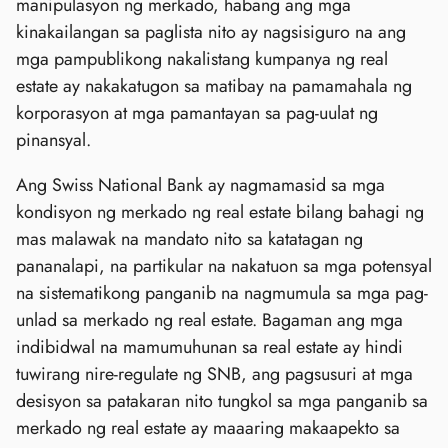
manipulasyon ng merkado, habang ang mga
kinakailangan sa paglista nito ay nagsisiguro na ang
mga pampublikong nakalistang kumpanya ng real
estate ay nakakatugon sa matibay na pamamahala ng
korporasyon at mga pamantayan sa pag-uulat ng
pinansyal.
Ang Swiss National Bank ay nagmamasid sa mga
kondisyon ng merkado ng real estate bilang bahagi ng
mas malawak na mandato nito sa katatagan ng
pananalapi, na partikular na nakatuon sa mga potensyal
na sistematikong panganib na nagmumula sa mga pag-
unlad sa merkado ng real estate. Bagaman ang mga
indibidwal na mamumuhunan sa real estate ay hindi
tuwirang nire-regulate ng SNB, ang pagsusuri at mga
desisyon sa patakaran nito tungkol sa mga panganib sa
merkado ng real estate ay maaaring makaapekto sa