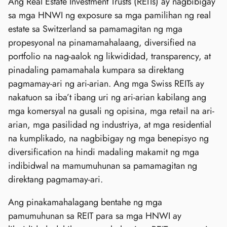
Ang Real Estate Investment Trusts (REITs) ay nagbibigay
sa mga HNWI ng exposure sa mga pamilihan ng real
estate sa Switzerland sa pamamagitan ng mga
propesyonal na pinamamahalaang, diversified na
portfolio na nag-aalok ng likwididad, transparency, at
pinadaling pamamahala kumpara sa direktang
pagmamay-ari ng ari-arian. Ang mga Swiss REITs ay
nakatuon sa iba’t ibang uri ng ari-arian kabilang ang
mga komersyal na gusali ng opisina, mga retail na ari-
arian, mga pasilidad ng industriya, at mga residential
na kumplikado, na nagbibigay ng mga benepisyo ng
diversification na hindi madaling makamit ng mga
indibidwal na mamumuhunan sa pamamagitan ng
direktang pagmamay-ari.
Ang pinakamahalagang bentahe ng mga
pamumuhunan sa REIT para sa mga HNWI ay