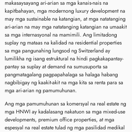
makasaysayang ari-arian sa mga kanais-nais na
kapitbahayan, mga modernong luxury development na
may mga sustainable na katangian, at mga natatanging
ari-arian na may mga natatanging katangian na umaakit
sa mga internasyonal na mamimili. Ang limitadong
suplay ng mataas na kalidad na residential properties
sa mga pangunahing lungsod ng Switzerland ay
lumilikha ng isang estruktural na hindi pagkakapantay-
pantay sa suplay at demand na sumusuporta sa
pangmatagalang pagpapahalaga sa halaga habang
nagbibigay ng kaakit-akit na mga kita sa renta para sa
mga ari-arian ng pamumuhunan.
Ang mga pamumuhunan sa komersyal na real estate ng
mga HNWI ay kadalasang nakatuon sa mga mixed-use
developments, premium office properties, at mga
espesyal na real estate tulad ng mga pasilidad medikal