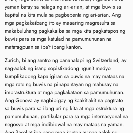
yaman batay sa halaga ng ari-arian, at mga buwis sa
kapital na kita mula sa pagbebenta ng ari-arian. Ang
mga pagkakaibang ito ay maaaring magresulta sa
makabuluhang pagkakaiba sa mga kita pagkatapos ng
buwis para sa mga katulad na pamumuhunan na
matatagpuan sa iba’t ibang kanton.
Zurich, bilang sentro ng pananalapi ng Switzerland, ay
nag-aalok ng isang sopistikadong ngunit medyo
kumplikadong kapaligiran sa buwis na may mataas na
mga rate ng buwis na pinapantayan ng mahusay na
imprastruktura at mga pagkakataon sa pamumuhunan.
Ang Geneva ay nagbibigay ng kaakit-akit na pagtrato
sa buwis para sa ilang uri ng kita at mga estruktura ng
pamumuhunan, partikular para sa mga internasyonal na
negosyo at mga indibidwal na may mataas na yaman.
Ang Basel at iba pang mga kanton ay nag-aalok ng