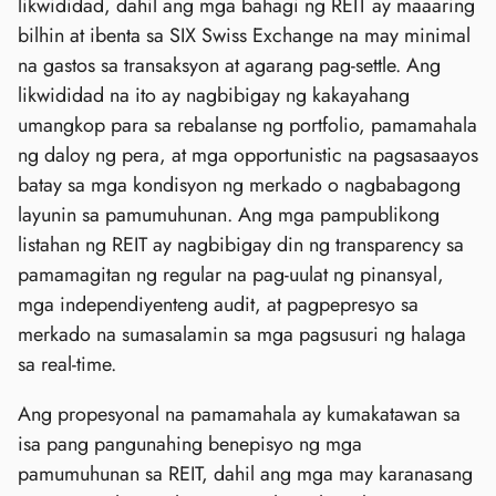
likwididad, dahil ang mga bahagi ng REIT ay maaaring
bilhin at ibenta sa SIX Swiss Exchange na may minimal
na gastos sa transaksyon at agarang pag-settle. Ang
likwididad na ito ay nagbibigay ng kakayahang
umangkop para sa rebalanse ng portfolio, pamamahala
ng daloy ng pera, at mga opportunistic na pagsasaayos
batay sa mga kondisyon ng merkado o nagbabagong
layunin sa pamumuhunan. Ang mga pampublikong
listahan ng REIT ay nagbibigay din ng transparency sa
pamamagitan ng regular na pag-uulat ng pinansyal,
mga independiyenteng audit, at pagpepresyo sa
merkado na sumasalamin sa mga pagsusuri ng halaga
sa real-time.
Ang propesyonal na pamamahala ay kumakatawan sa
isa pang pangunahing benepisyo ng mga
pamumuhunan sa REIT, dahil ang mga may karanasang