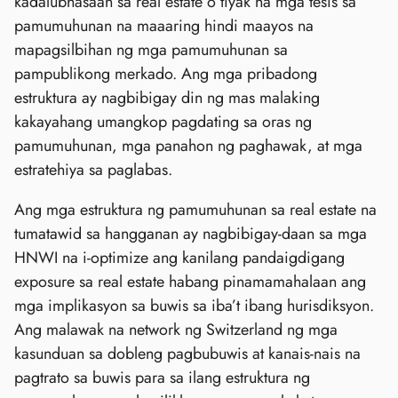
kadalubhasaan sa real estate o tiyak na mga tesis sa
pamumuhunan na maaaring hindi maayos na
mapagsilbihan ng mga pamumuhunan sa
pampublikong merkado. Ang mga pribadong
estruktura ay nagbibigay din ng mas malaking
kakayahang umangkop pagdating sa oras ng
pamumuhunan, mga panahon ng paghawak, at mga
estratehiya sa paglabas.
Ang mga estruktura ng pamumuhunan sa real estate na
tumatawid sa hangganan ay nagbibigay-daan sa mga
HNWI na i-optimize ang kanilang pandaigdigang
exposure sa real estate habang pinamamahalaan ang
mga implikasyon sa buwis sa iba’t ibang hurisdiksyon.
Ang malawak na network ng Switzerland ng mga
kasunduan sa dobleng pagbubuwis at kanais-nais na
pagtrato sa buwis para sa ilang estruktura ng