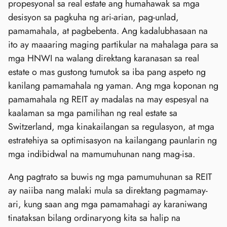
propesyonal sa real estate ang humahawak sa mga
desisyon sa pagkuha ng ari-arian, pag-unlad,
pamamahala, at pagbebenta. Ang kadalubhasaan na
ito ay maaaring maging partikular na mahalaga para sa
mga HNWI na walang direktang karanasan sa real
estate o mas gustong tumutok sa iba pang aspeto ng
kanilang pamamahala ng yaman. Ang mga koponan ng
pamamahala ng REIT ay madalas na may espesyal na
kaalaman sa mga pamilihan ng real estate sa
Switzerland, mga kinakailangan sa regulasyon, at mga
estratehiya sa optimisasyon na kailangang paunlarin ng
mga indibidwal na mamumuhunan nang mag-isa.
Ang pagtrato sa buwis ng mga pamumuhunan sa REIT
ay naiiba nang malaki mula sa direktang pagmamay-
ari, kung saan ang mga pamamahagi ay karaniwang
tinataksan bilang ordinaryong kita sa halip na