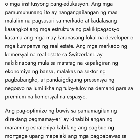
o mga institusyong pang-edukasyon. Ang mga
pamumuhunang ito ay nangangailangan ng mas
malalim na pagsusuri sa merkado at kadalasang
kasangkot ang mga estruktura ng pakikipagsosyo
kasama ang mga may karanasang lokal na developer o
mga kumpanya ng real estate. Ang mga merkado ng
komersyal na real estate sa Switzerland ay
nakikinabang mula sa matatag na kapaligiran ng
ekonomiya ng bansa, malakas na sektor ng
pagbabangko, at pandaigdigang presensya ng
negosyo na lumilikha ng tuloy-tuloy na demand para sa
premium na komersyal na espasyo.
Ang pag-optimize ng buwis sa pamamagitan ng
direktang pagmamay-ari ay kinabibilangan ng
maraming estratehiya kabilang ang pagbuo ng
mortgage upang mapalaki ang mga pagbabawas sa