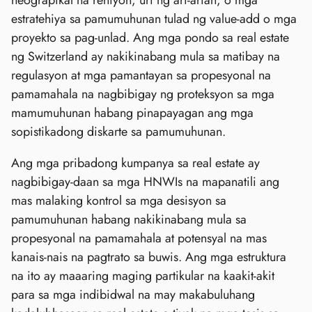
estratehiya sa pamumuhunan tulad ng value-add o mga
proyekto sa pag-unlad. Ang mga pondo sa real estate
ng Switzerland ay nakikinabang mula sa matibay na
regulasyon at mga pamantayan sa propesyonal na
pamamahala na nagbibigay ng proteksyon sa mga
mamumuhunan habang pinapayagan ang mga
sopistikadong diskarte sa pamumuhunan.
Ang mga pribadong kumpanya sa real estate ay
nagbibigay-daan sa mga HNWIs na mapanatili ang
mas malaking kontrol sa mga desisyon sa
pamumuhunan habang nakikinabang mula sa
propesyonal na pamamahala at potensyal na mas
kanais-nais na pagtrato sa buwis. Ang mga estruktura
na ito ay maaaring maging partikular na kaakit-akit
para sa mga indibidwal na may makabuluhang