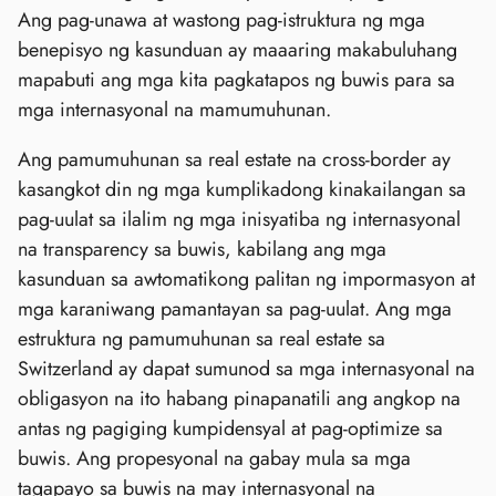
Ang pag-unawa at wastong pag-istruktura ng mga
benepisyo ng kasunduan ay maaaring makabuluhang
mapabuti ang mga kita pagkatapos ng buwis para sa
mga internasyonal na mamumuhunan.
Ang pamumuhunan sa real estate na cross-border ay
kasangkot din ng mga kumplikadong kinakailangan sa
pag-uulat sa ilalim ng mga inisyatiba ng internasyonal
na transparency sa buwis, kabilang ang mga
kasunduan sa awtomatikong palitan ng impormasyon at
mga karaniwang pamantayan sa pag-uulat. Ang mga
estruktura ng pamumuhunan sa real estate sa
Switzerland ay dapat sumunod sa mga internasyonal na
obligasyon na ito habang pinapanatili ang angkop na
antas ng pagiging kumpidensyal at pag-optimize sa
buwis. Ang propesyonal na gabay mula sa mga
tagapayo sa buwis na may internasyonal na