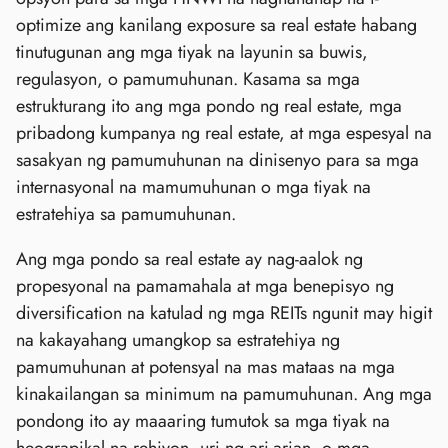
optimize ang kanilang exposure sa real estate habang
tinutugunan ang mga tiyak na layunin sa buwis,
regulasyon, o pamumuhunan. Kasama sa mga
estrukturang ito ang mga pondo ng real estate, mga
pribadong kumpanya ng real estate, at mga espesyal na
sasakyan ng pamumuhunan na dinisenyo para sa mga
internasyonal na mamumuhunan o mga tiyak na
estratehiya sa pamumuhunan.
Ang mga pondo sa real estate ay nag-aalok ng
propesyonal na pamamahala at mga benepisyo ng
diversification na katulad ng mga REITs ngunit may higit
na kakayahang umangkop sa estratehiya ng
pamumuhunan at potensyal na mas mataas na mga
kinakailangan sa minimum na pamumuhunan. Ang mga
pondong ito ay maaaring tumutok sa mga tiyak na
heograpikal na rehiyon, uri ng ari-arian, o mga