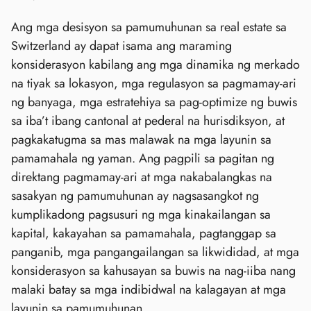
Ang mga desisyon sa pamumuhunan sa real estate sa
Switzerland ay dapat isama ang maraming
konsiderasyon kabilang ang mga dinamika ng merkado
na tiyak sa lokasyon, mga regulasyon sa pagmamay-ari
ng banyaga, mga estratehiya sa pag-optimize ng buwis
sa iba’t ibang cantonal at pederal na hurisdiksyon, at
pagkakatugma sa mas malawak na mga layunin sa
pamamahala ng yaman. Ang pagpili sa pagitan ng
direktang pagmamay-ari at mga nakabalangkas na
sasakyan ng pamumuhunan ay nagsasangkot ng
kumplikadong pagsusuri ng mga kinakailangan sa
kapital, kakayahan sa pamamahala, pagtanggap sa
panganib, mga pangangailangan sa likwididad, at mga
konsiderasyon sa kahusayan sa buwis na nag-iiba nang
malaki batay sa mga indibidwal na kalagayan at mga
layunin sa pamumuhunan.