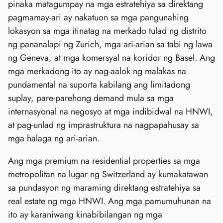
pinaka matagumpay na mga estratehiya sa direktang
pagmamay-ari ay nakatuon sa mga pangunahing
lokasyon sa mga itinatag na merkado tulad ng distrito
ng pananalapi ng Zurich, mga ari-arian sa tabi ng lawa
ng Geneva, at mga komersyal na koridor ng Basel. Ang
mga merkadong ito ay nag-aalok ng malakas na
pundamental na suporta kabilang ang limitadong
suplay, pare-parehong demand mula sa mga
internasyonal na negosyo at mga indibidwal na HNWI,
at pag-unlad ng imprastruktura na nagpapahusay sa
mga halaga ng ari-arian.
Ang mga premium na residential properties sa mga
metropolitan na lugar ng Switzerland ay kumakatawan
sa pundasyon ng maraming direktang estratehiya sa
real estate ng mga HNWI. Ang mga pamumuhunan na
ito ay karaniwang kinabibilangan ng mga