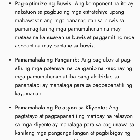
Pag-optimize ng Buwis:
Ang komponent na ito ay
nakatuon sa pagbuo ng mga estratehiya upang
mabawasan ang mga pananagutan sa buwis sa
pamamagitan ng mga pamumuhunan na may
mataas na kahusayan sa buwis at paggamit ng mga
account na may bentahe sa buwis.
Pamamahala ng Panganib:
Ang pagtukoy at pag-
alis ng mga potensyal na panganib na kaugnay ng
mga pamumuhunan at iba pang aktibidad sa
pananalapi ay mahalaga para sa pagpapanatili ng
kayamanan.
Pamamahala ng Relasyon sa Kliyente:
Ang
pagtatayo at pagpapanatili ng matibay na relasyon
sa mga kliyente ay mahalaga para sa pag-unawa sa
kanilang mga pangangailangan at pagbibigay ng