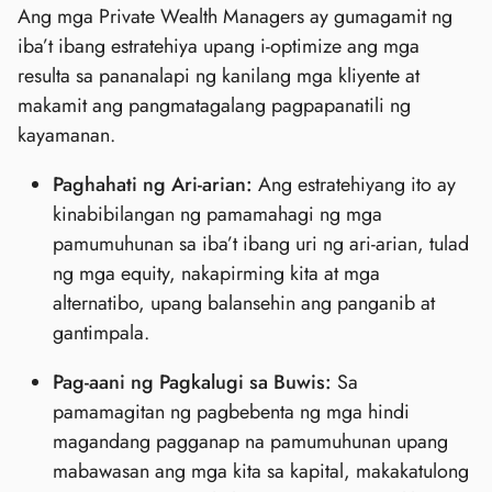
Ang mga Private Wealth Managers ay gumagamit ng
iba’t ibang estratehiya upang i-optimize ang mga
resulta sa pananalapi ng kanilang mga kliyente at
makamit ang pangmatagalang pagpapanatili ng
kayamanan.
Paghahati ng Ari-arian:
Ang estratehiyang ito ay
kinabibilangan ng pamamahagi ng mga
pamumuhunan sa iba’t ibang uri ng ari-arian, tulad
ng mga equity, nakapirming kita at mga
alternatibo, upang balansehin ang panganib at
gantimpala.
Pag-aani ng Pagkalugi sa Buwis:
Sa
pamamagitan ng pagbebenta ng mga hindi
magandang pagganap na pamumuhunan upang
mabawasan ang mga kita sa kapital, makakatulong