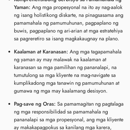
Yaman:
Ang mga propesyonal na ito ay nag-aalok
ng isang holistikong diskarte, na pinagsasama ang
pamamahala ng pamumuhunan, pagpaplano ng
buwis, pagpaplano ng ari-arian at mga estratehiya
sa pagreretiro sa isang magkakaugnay na plano.
Kaalaman at Karanasan:
Ang mga tagapamahala
ng yaman ay may malawak na kaalaman at
karanasan sa mga pamilihan ng pananalapi, na
tumutulong sa mga kliyente na mag-navigate sa
kumplikadong mga tanawin ng pamumuhunan at
gumawa ng mga may kaalamang desisyon.
Pag-save ng Oras:
Sa pamamagitan ng pagtalaga
ng mga responsibilidad sa pamamahala ng
pananalapi sa mga propesyonal, ang mga kliyente
ay makakapagpokus sa kanilang mga karera,