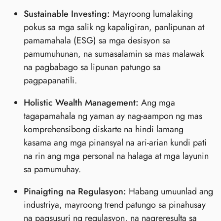
Sustainable Investing:
Mayroong lumalaking
pokus sa mga salik ng kapaligiran, panlipunan at
pamamahala (ESG) sa mga desisyon sa
pamumuhunan, na sumasalamin sa mas malawak
na pagbabago sa lipunan patungo sa
pagpapanatili.
Holistic Wealth Management:
Ang mga
tagapamahala ng yaman ay nag-aampon ng mas
komprehensibong diskarte na hindi lamang
kasama ang mga pinansyal na ari-arian kundi pati
na rin ang mga personal na halaga at mga layunin
sa pamumuhay.
Pinaigting na Regulasyon:
Habang umuunlad ang
industriya, mayroong trend patungo sa pinahusay
na pagsusuri ng regulasyon, na nagreresulta sa