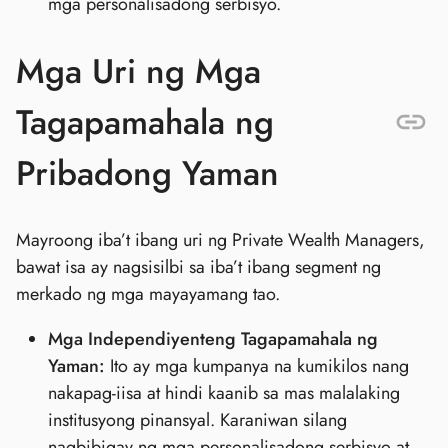
mga personalisadong serbisyo.
Mga Uri ng Mga
Tagapamahala ng
Pribadong Yaman
Mayroong iba’t ibang uri ng Private Wealth Managers,
bawat isa ay nagsisilbi sa iba’t ibang segment ng
merkado ng mga mayayamang tao.
Mga Independiyenteng Tagapamahala ng
Yaman:
Ito ay mga kumpanya na kumikilos nang
nakapag-iisa at hindi kaanib sa mas malalaking
institusyong pinansyal. Karaniwan silang
nagbibigay ng mga personalisadong serbisyo at