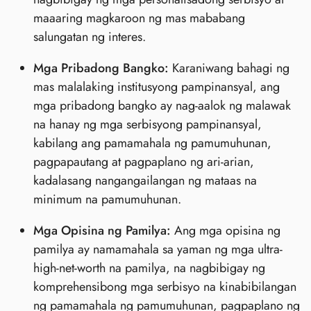
maaaring magkaroon ng mas mababang
salungatan ng interes.
Mga Pribadong Bangko:
Karaniwang bahagi ng
mas malalaking institusyong pampinansyal, ang
mga pribadong bangko ay nag-aalok ng malawak
na hanay ng mga serbisyong pampinansyal,
kabilang ang pamamahala ng pamumuhunan,
pagpapautang at pagpaplano ng ari-arian,
kadalasang nangangailangan ng mataas na
minimum na pamumuhunan.
Mga Opisina ng Pamilya:
Ang mga opisina ng
pamilya ay namamahala sa yaman ng mga ultra-
high-net-worth na pamilya, na nagbibigay ng
komprehensibong mga serbisyo na kinabibilangan
ng pamamahala ng pamumuhunan, pagpaplano ng