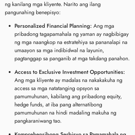
ng kanilang mga kliyente. Narito ang ilang
pangunahing benepisyo:
Personalized Financial Planning:
Ang mga
pribadong tagapamahala ng yaman ay nagbibigay
ng mga naangkop na estratehiya sa pananalapi na
umaayon sa mga indibidwal na layunin,
pagtanggap sa panganib at mga takdang panahon.
Access to Exclusive Investment Opportunities:
Ang mga kliyente ay madalas na nakakakuha ng
access sa mga natatanging opsyon sa
pamumuhunan, kabilang ang pribadong equity,
hedge funds, at iba pang alternatibong
pamumuhunan na hindi madaling makuha ng
pangkaraniwang tao.
Komprehensibong Serbisyo sa Pamamahala ng