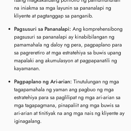
na iniakma sa mga layunin sa pananalapi ng
kliyente at pagtanggap sa panganib.
Pagsusuri sa Pananalapi:
Ang komprehensibong
pagsusuri sa pananalapi ay kinabibilangan ng
pamamahala ng daloy ng pera, pagpaplano para
sa pagreretiro at mga estratehiya sa buwis upang
mapalaki ang akumulasyon at pagpapanatili ng
kayamanan.
Pagpaplano ng Ari-arian:
Tinutulungan ng mga
tagapamahala ng yaman ang pagbuo ng mga
estratehiya para sa paglilipat ng mga ari-arian sa
mga tagapagmana, pinapaliit ang mga buwis sa
ari-arian at tinitiyak na ang mga nais ng kliyente ay
iginagalang.