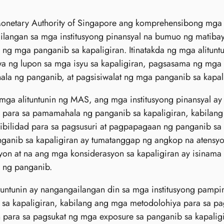
Monetary Authority of Singapore ang komprehensibong mga 
langan sa mga institusyong pinansyal na bumuo ng matibay
g mga panganib sa kapaligiran. Itinatakda ng mga alitunt
 ng lupon sa mga isyu sa kapaligiran, pagsasama ng mga p
a ng panganib, at pagsisiwalat ng mga panganib sa kapali
 mga alituntunin ng MAS, ang mga institusyong pinansyal a
para sa pamamahala ng panganib sa kapaligiran, kabilang 
bilidad para sa pagsusuri at pagpapagaan ng panganib sa 
ganib sa kapaligiran ay tumatanggap ng angkop na atensyo
yon at na ang mga konsiderasyon sa kapaligiran ay isinama
ng panganib.
tuntunin ay nangangailangan din sa mga institusyong pamp
 sa kapaligiran, kabilang ang mga metodolohiya para sa p
 para sa pagsukat ng mga exposure sa panganib sa kapali