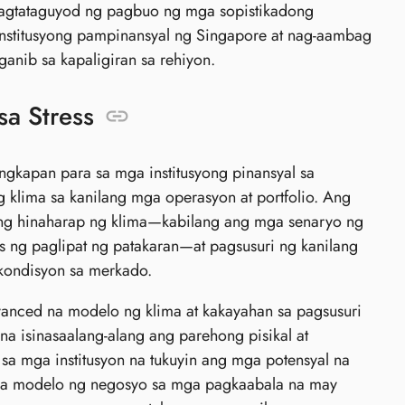
 nagtataguyod ng pagbuo ng mga sopistikadong
nstitusyong pampinansyal ng Singapore at nag-aambag
nib sa kapaligiran sa rehiyon.
sa Stress
ngkapan para sa mga institusyong pinansyal sa
lima sa kanilang mga operasyon at portfolio. Ang
ang hinaharap ng klima—kabilang ang mga senaryo ng
s ng paglipat ng patakaran—at pagsusuri ng kanilang
 kondisyon sa merkado.
anced na modelo ng klima at kakayahan sa pagsusuri
 isinasaalang-alang ang parehong pisikal at
a mga institusyon na tukuyin ang mga potensyal na
 mga modelo ng negosyo sa mga pagkaabala na may