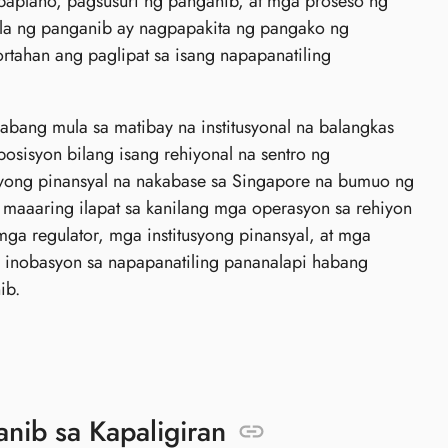
gpaplano, pagsusuri ng panganib, at mga proseso ng
la ng panganib ay nagpapakita ng pangako ng
rtahan ang paglipat sa isang napapanatiling
abang mula sa matibay na institusyonal na balangkas
osisyon bilang isang rehiyonal na sentro ng
syong pinansyal na nakabase sa Singapore na bumuo ng
maaaring ilapat sa kanilang mga operasyon sa rehiyon
 mga regulator, mga institusyong pinansyal, at mga
g inobasyon sa napapanatiling pananalapi habang
ib.
ib sa Kapaligiran