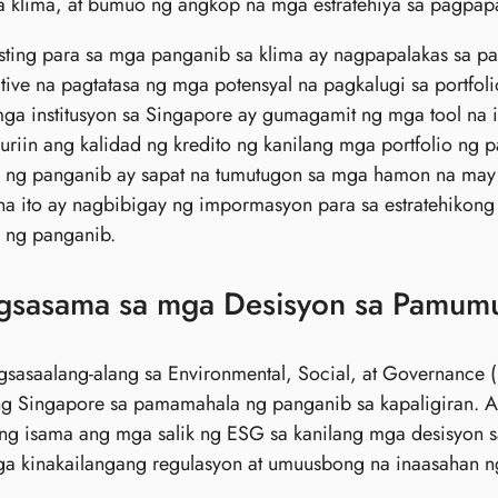
a klima, at bumuo ng angkop na mga estratehiya sa pagpap
esting para sa mga panganib sa klima ay nagpapalakas sa 
tive na pagtatasa ng mga potensyal na pagkalugi sa portfoli
ga institusyon sa Singapore ay gumagamit ng mga tool na it
uriin ang kalidad ng kredito ng kanilang mga portfolio ng p
ng panganib ay sapat na tumutugon sa mga hamon na may 
a ito ay nagbibigay ng impormasyon para sa estratehikong 
ng panganib.
gsasama sa mga Desisyon sa Pamumu
asaalang-alang sa Environmental, Social, at Governance (
ng Singapore sa pamamahala ng panganib sa kapaligiran. A
ang isama ang mga salik ng ESG sa kanilang mga desisyon
 kinakailangang regulasyon at umuusbong na inaasahan ng 