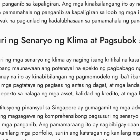
g panganib sa kapaligiran. Ang mga kinakailangang ito ay
a pamamahala ng panganib sa kapaligiran sa loob ng mga i
wak na pag-unlad ng kadalubhasaan sa pamamahala ng panga
ri ng Senaryo ng Klima at Pagsubok 
i ng mga senaryo ng klima ay naging isang kritikal na kasa
pang maunawaan ang potensyal na epekto ng pagbabago ng k
nay na ito ay kinabibilangan ng pagmomodelo ng iba’t ib
 mga pagtataya ng pagtaas ng antas ng dagat, at mga landa
 epekto sa halaga ng mga asset, kalidad ng kredito, at mga
titusyong pinansyal sa Singapore ay gumagamit ng mga adv
ang magsagawa ng komprehensibong pagsusuri ng senaryo na
a mga panganib. Ang pamamaraang ito ay nagbibigay-daan s
kanilang mga portfolio, suriin ang katatagan ng kanilang