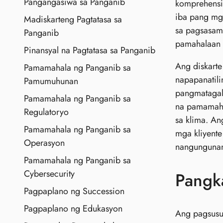
Pangangasiwa sa Panganib
komprehensib
iba pang mga
Madiskarteng Pagtatasa sa
sa pagsasama
Panganib
pamahalaan a
Pinansyal na Pagtatasa sa Panganib
Ang diskarte
Pamamahala ng Panganib sa
napapanatili
Pamumuhunan
pangmatagal
Pamamahala ng Panganib sa
na pamamaha
Regulatoryo
sa klima. An
Pamamahala ng Panganib sa
mga kliyente
Operasyon
nangungunang
Pamamahala ng Panganib sa
Cybersecurity
Pangka
Pagpaplano ng Succession
Pagpaplano ng Edukasyon
Ang pagsusur