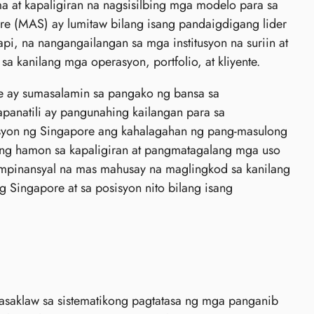
 at kapaligiran na nagsisilbing mga modelo para sa
re (MAS) ay lumitaw bilang isang pandaigdigang lider
i, na nangangailangan sa mga institusyon na suriin at
 kanilang mga operasyon, portfolio, at kliyente.
re ay sumasalamin sa pangako ng bansa sa
apanatili ay pangunahing kailangan para sa
syon ng Singapore ang kahalagahan ng pang-masulong
ng hamon sa kapaligiran at pangmatagalang mga uso
pampinansyal na mas mahusay na maglingkod sa kanilang
 Singapore at sa posisyon nito bilang isang
masaklaw sa sistematikong pagtatasa ng mga panganib