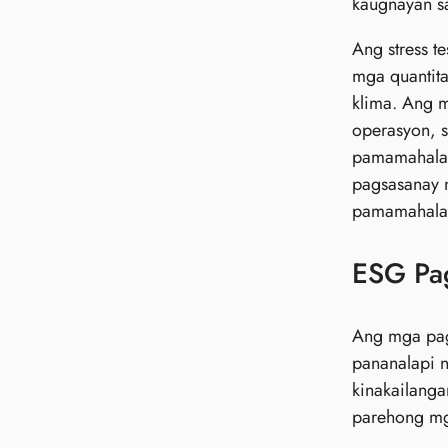
kaugnayan s
Ang stress t
mga quantita
klima. Ang m
operasyon, s
pamamahala 
pagsasanay n
pamamahala 
ESG Pa
Ang mga pags
pananalapi 
kinakailang
parehong mga