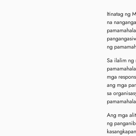
Itinatag ng 
na nangangai
pamamahala n
pangangasiwa
ng pamamahal
Sa ilalim ng
pamamahala 
mga responsi
ang mga pan
sa organisas
pamamahala 
Ang mga ali
ng panganib
kasangkapan