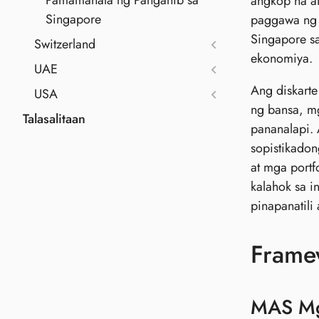
Pamamahala ng Panganib sa
angkop na at
Singapore
paggawa ng 
Singapore sa
Switzerland
ekonomiya.
UAE
Ang diskarte
USA
ng bansa, mg
Talasalitaan
pananalapi. 
sopistikadon
at mga portf
kalahok sa i
pinapanatil
Framew
MAS Mga