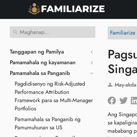
Familiarize
Pagsu
Tanggapan ng Pamilya
Pamamahala ng kayamanan
Sing
Pamamahala sa Panganib
Pagdidisenyo ng Risk-Adjusted
May-akda
Performance Attribution
Framework para sa Multi-Manager
Portfolios
Ang Singapo
Pamamahala sa Panganib ng
sa kapaligir
Pamumuhunan sa US
mababang pu