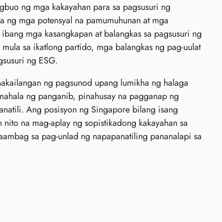
gbuo ng mga kakayahan para sa pagsusuri ng
ala ng mga potensyal na pamumuhunan at mga
 ibang mga kasangkapan at balangkas sa pagsusuri ng
 mula sa ikatlong partido, mga balangkas ng pag-uulat
gsusuri ng ESG.
akailangan ng pagsunod upang lumikha ng halaga
mamahala ng panganib, pinahusay na pagganap ng
tili. Ang posisyon ng Singapore bilang isang
n nito na mag-aplay ng sopistikadong kakayahan sa
-aambag sa pag-unlad ng napapanatiling pananalapi sa