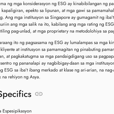
ma ng mga konsiderasyon ng ESG ay kinabibilangan ng pa
 kapaligiran, epekto sa lipunan, at mga gawi sa pamamah
. Ang mga institusyon sa Singapore ay gumagamit ng iba’t
riin ang mga salik na ito, kabilang ang mga rating ng ESG
iling pag-unlad, at mga proprietary na metodolohiya sa pa
aang ito ng pagsasama ng ESG ay lumalampas sa mga kin
 kliyente at institusyon sa pamamagitan ng pinabuting pa
, at pagkakatugma sa mga pandaigdigang uso sa pagpapana
 sentro ng pananalapi ay nagbibigay-daan sa mga institusyo
 ESG sa iba’t ibang merkado at klase ng ari-arian, na nag
 na rehiyon ng Asya.
Specifics
a Espesipikasyon