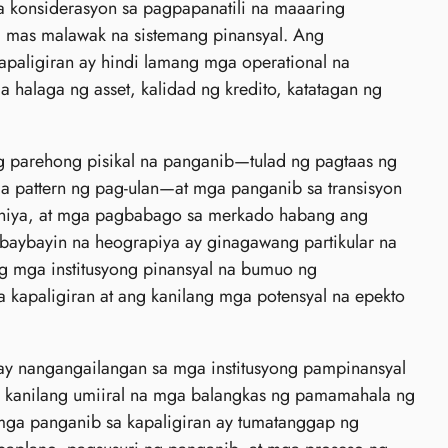
a konsiderasyon sa pagpapanatili na maaaring
ng mas malawak na sistemang pinansyal. Ang
kapaligiran ay hindi lamang mga operational na
halaga ng asset, kalidad ng kredito, katatagan ng
g parehong pisikal na panganib—tulad ng pagtaas ng
a pattern ng pag-ulan—at mga panganib sa transisyon
ohiya, at mga pagbabago sa merkado habang ang
baybayin na heograpiya ay ginagawang partikular na
g mga institusyong pinansyal na bumuo ng
 kapaligiran at ang kanilang mga potensyal na epekto
ay nangangailangan sa mga institusyong pampinansyal
a kanilang umiiral na mga balangkas ng pamamahala ng
ga panganib sa kapaligiran ay tumatanggap ng