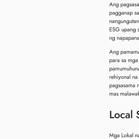
Ang pagsasa
pagganap sa
nangungutang
ESG upang su
ng napapanat
Ang pamamar
para sa mga
pamumuhunan
rehiyonal na
pagsasama ng
mas malawak
Local 
Mga Lokal n