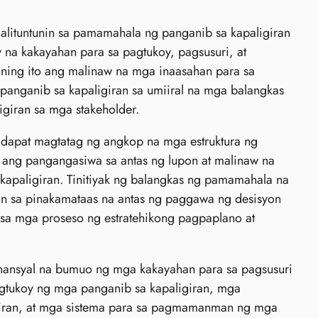
alituntunin sa pamamahala ng panganib sa kapaligiran
 na kakayahan para sa pagtukoy, pagsusuri, at
uning ito ang malinaw na mga inaasahan para sa
anganib sa kapaligiran sa umiiral na mga balangkas
giran sa mga stakeholder.
y dapat magtatag ng angkop na mga estruktura ng
ang pangangasiwa sa antas ng lupon at malinaw na
kapaligiran. Tinitiyak ng balangkas ng pamamahala na
n sa pinakamataas na antas ng paggawa ng desisyon
 sa mga proseso ng estratehikong pagpaplano at
inansyal na bumuo ng mga kakayahan para sa pagsusuri
agtukoy ng mga panganib sa kapaligiran, mga
giran, at mga sistema para sa pagmamanman ng mga