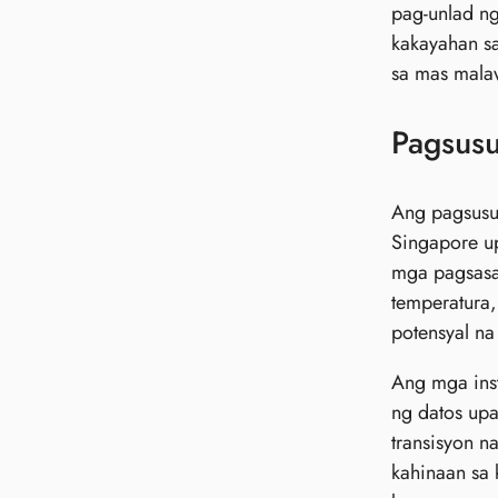
pag-unlad n
kakayahan s
sa mas mala
Pagsusu
Ang pagsusur
Singapore u
mga pagsasa
temperatura,
potensyal na
Ang mga ins
ng datos up
transisyon n
kahinaan sa 