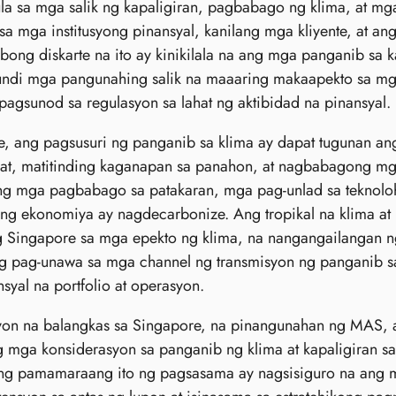
a sa mga salik ng kapaligiran, pagbabago ng klima, at mg
a mga institusyong pinansyal, kanilang mga kliyente, at a
ong diskarte na ito ay kinikilala na ang mga panganib sa 
undi mga pangunahing salik na maaaring makaapekto sa mga 
pagsunod sa regulasyon sa lahat ng aktibidad na pinansyal.
, ang pagsusuri ng panganib sa klima ay dapat tugunan an
gat, matitinding kaganapan sa panahon, at nagbabagong mg
ng mga pagbabago sa patakaran, mga pag-unlad sa teknol
g ekonomiya ay nagdecarbonize. Ang tropikal na klima at 
g Singapore sa mga epekto ng klima, na nangangailangan n
g pag-unawa sa mga channel ng transmisyon ng panganib sa
syal na portfolio at operasyon.
yon na balangkas sa Singapore, na pinangunahan ng MAS, 
 mga konsiderasyon sa panganib ng klima at kapaligiran s
ng pamamaraang ito ng pagsasama ay nagsisiguro na ang m