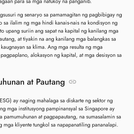
agaan para sa mga natukoy na panganib.
pagsusuri ng senaryo sa pamamagitan ng pagbibigay ng
o sa ilalim ng mga hindi kanais-nais na kondisyon ng
o upang suriin ang sapat na kapital ng kanilang mga
autang, at tiyakin na ang kanilang mga balangkas sa
kaugnayan sa klima. Ang mga resulta ng mga
pagpaplano, alokasyon ng kapital, at mga desisyon sa
hunan at Pautang
ESG) ay naging mahalaga sa diskarte ng sektor ng
ng mga institusyong pampinansyal sa Singapore ay
 sa pamumuhunan at pagpapautang, na sumasalamin sa
mga kliyente tungkol sa napapanatiling pananalapi.