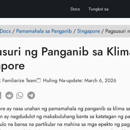
Docs
Tungkol sa
 Docs
/
Pamamahala sa Panganib
/
Singapore
/
Pagsusuri n
suri ng Panganib sa Klima
apore
:
Familiarize Team
Huling Na-update:
March 6, 2026
re ay nasa unahan ng pamamahala ng panganib sa klima sa
an ay nagdudulot ng makabuluhang banta sa katatagan ng p
lo na bansa na partikular na mahina sa mga epekto ng pa