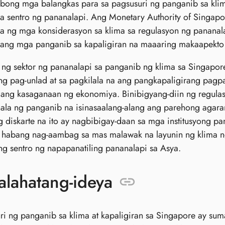
ong mga balangkas para sa pagsusuri ng panganib sa klima
 sentro ng pananalapi. Ang Monetary Authority of Singapo
 ng mga konsiderasyon sa klima sa regulasyon ng pananalap
ng mga panganib sa kapaligiran na maaaring makaapekto sa
 ng sektor ng pananalapi sa panganib ng klima sa Singapo
ng pag-unlad at sa pagkilala na ang pangkapaligirang pagp
ang kasaganaan ng ekonomiya. Binibigyang-diin ng regula
la ng panganib na isinasaalang-alang ang parehong agara
g diskarte na ito ay nagbibigay-daan sa mga institusyong 
 habang nag-aambag sa mas malawak na layunin ng klima ng
 sentro ng napapanatiling pananalapi sa Asya.
lahatang-ideya
i ng panganib sa klima at kapaligiran sa Singapore ay su