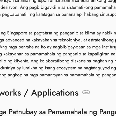
ensyon sa antas ng lupon at isinasama sa estratehikong pa
desisyon. Ang pagbibigay-diin sa sistematikong pamamaha
 pagpapanatili ng katatagan sa pananalapi habang sinusupo
 ng Singapore sa pagtatasa ng panganib sa klima ay nakikin
a advanced na kakayahan sa teknolohiya, at estratehikong p
Ang mga bentahe na ito ay nagbibigay-daan sa mga institu
g kakayahan sa pamamahala ng panganib sa kapaligiran na 
olio ng kliyente. Ang kolaboratibong diskarte sa pagitan ng
ndustriya ay lumikha ng isang ecosystem na nagtataguyod n
i ang angkop na mga pamantayan sa pamamahala ng pangan
orks / Applications
 Patnubay sa Pamamahala ng Pangan