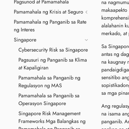
Pagsunod at Pamamahala
na nagmumul
makaapekto s
Pamamahala ng Krisis at Seguro
komprehensib
Pamamahala ng Panganib sa Rate
alalahanin k
ng Interes
merkado, at 
Singapore
Sa Singapore
Cybersecurity Risk sa Singapore
antas ng da
Pagsusuri ng Panganib sa Klima
na kaugnay 
at Kapaligiran
pandaigdigan
sensitibo an
Pamamahala sa Panganib ng
sopistikadon
Regulasyon ng MAS
sa mga pinan
Pamamahala sa Panganib sa
Operasyon Singapore
Ang regulas
Singapore Risk Management
na isama ang
Frameworks Mga Balangkas ng
panganib. A