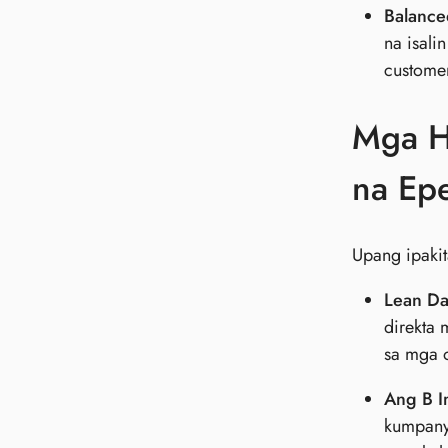
Balance
na isali
customer
Mga H
na Ep
Upang ipaki
Lean Da
direkta 
sa mga 
Ang B I
kumpany