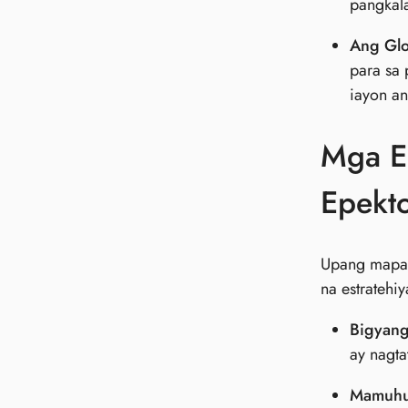
pangkal
Ang Glo
para sa
iayon an
Mga Es
Epekt
Upang mapal
na estratehiy
Bigyang
ay nagta
Mamuhu