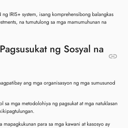
 ng IRIS+ system, isang komprehensibong balangkas
vestments, na tumutulong sa mga mamumuhunan na
 Pagsusukat ng Sosyal na
 magpatibay ang mga organisasyon ng mga sumusunod
l sa mga metodolohiya ng pagsukat at mga natuklasan
kikipagtulungan.
a mapagkukunan para sa mga kawani at kasosyo ay