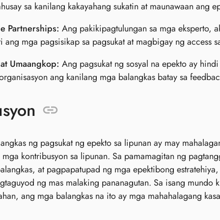
husay sa kanilang kakayahang sukatin at maunawaan ang ep
e Partnerships:
Ang pakikipagtulungan sa mga eksperto, a
i ang mga pagsisikap sa pagsukat at magbigay ng access
 at Umaangkop:
Ang pagsukat ng sosyal na epekto ay hindi 
organisasyon ang kanilang mga balangkas batay sa feedba
usyon
angkas ng pagsukat ng epekto sa lipunan ay may mahalagan
g mga kontribusyon sa lipunan. Sa pamamagitan ng pagtan
balangkas, at pagpapatupad ng mga epektibong estratehiya
agtaguyod ng mas malaking pananagutan. Sa isang mundo k
ahan, ang mga balangkas na ito ay mga mahahalagang kas