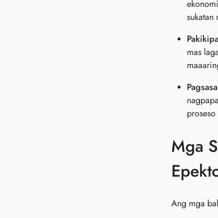
ekonomi
sukatan 
Pakikip
mas lag
maaarin
Pagsasa
nagpapah
proseso 
Mga S
Epekt
Ang mga bal