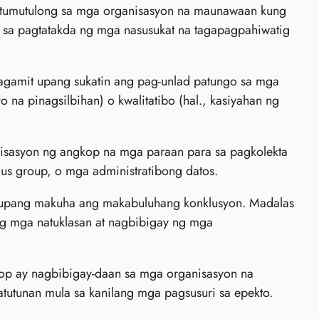
 tumutulong sa mga organisasyon na maunawaan kung
 sa pagtatakda ng mga nasusukat na tagapagpahiwatig
agamit upang sukatin ang pag-unlad patungo sa mga
o na pinagsilbihan) o kwalitatibo (hal., kasiyahan ng
isasyon ng angkop na mga paraan para sa pagkolekta
us group, o mga administratibong datos.
in upang makuha ang makabuluhang konklusyon. Madalas
g mga natuklasan at nagbibigay ng mga
p ay nagbibigay-daan sa mga organisasyon na
atutunan mula sa kanilang mga pagsusuri sa epekto.