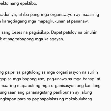
ekto nang epektibo.
kademya, at iba pang mga organisasyon ay maaaring
 sa karagdagang mga mapagkukunan at pananaw.
isang beses na pagsisikap. Dapat patuloy na pinuhin
ck at nagbabagong mga kalagayan.
g papel sa pagtulong sa mga organisasyon na suriin
ggap sa mga bagong uso, pag-unawa sa mga bahagi at
, maaring mapabuti ng mga organisasyon ang kanilang
ung saan ang pananagutang panlipunan ay lalong
angkapan para sa pagpapalakas ng makabuluhang