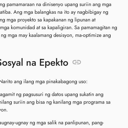
kong pamamaraan na dinisenyo upang suriin ang mga
yatiba. Ang mga balangkas na ito ay nagbibigay ng
ng mga proyekto sa kapakanan ng lipunan at
 mga komunidad at sa kapaligiran. Sa pamamagitan ng
 ng mga may kaalamang desisyon, ma-optimize ang
osyal na Epekto
 Narito ang ilang mga pinakabagong uso:
gamit ng pagsusuri ng datos upang sukatin ang
ilang suriin ang bisa ng kanilang mga programa sa
yon.
ugnay-ugnay ng mga salik na panlipunan, pang-