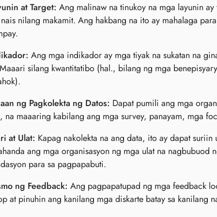
unin at Target:
Ang malinaw na tinukoy na mga layunin ay
nais nilang makamit. Ang hakbang na ito ay mahalaga para
mpay.
ikador:
Ang mga indikador ay mga tiyak na sukatan na gin
 Maaari silang kwantitatibo (hal., bilang ng mga benepisyary
ahok).
aan ng Pagkolekta ng Datos:
Dapat pumili ang mga organ
s, na maaaring kabilang ang mga survey, panayam, mga foc
i at Ulat:
Kapag nakolekta na ang data, ito ay dapat suri
ahanda ang mga organisasyon ng mga ulat na nagbubuod n
dasyon para sa pagpapabuti.
smo ng Feedback:
Ang pagpapatupad ng mga feedback loo
 at pinuhin ang kanilang mga diskarte batay sa kanilang n