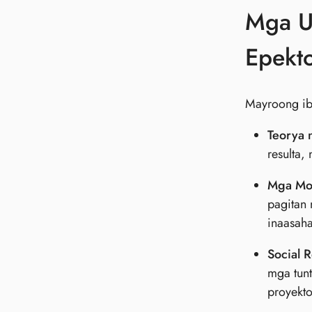
Mga U
Epekt
Mayroong iba
Teorya 
resulta,
Mga Mo
pagitan
inaasah
Social 
mga tunt
proyekto