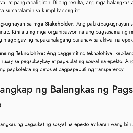
ya, at pangkapaligiran. Bilang resulta, ang mga balangka
na sumasalamin sa kumplikadong ito.
ag-ugnayan sa mga Stakeholder:
Ang pakikipag-ugnayan sa
anap. Kinilala ng mga organisasyon na ang pagsasama ng
g magbigay ng napakahalagang pananaw sa aktwal na epekto
ma ng Teknolohiya:
Ang paggamit ng teknolohiya, kabilang
usay sa pagsubaybay at pag-uulat ng sosyal na epekto. Ang
ng pagkolekta ng datos at pagpapabuti ng transparency.
angkap ng Balangkas ng Pagsu
o
angkas ng pagsukat ng sosyal na epekto ay karaniwang bin