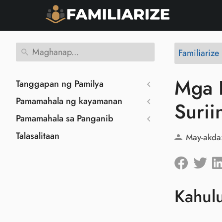
Familiarize
Mga B
Tanggapan ng Pamilya
Pamamahala ng kayamanan
Surii
Pamamahala sa Panganib
Talasalitaan
May-akda
Kahul