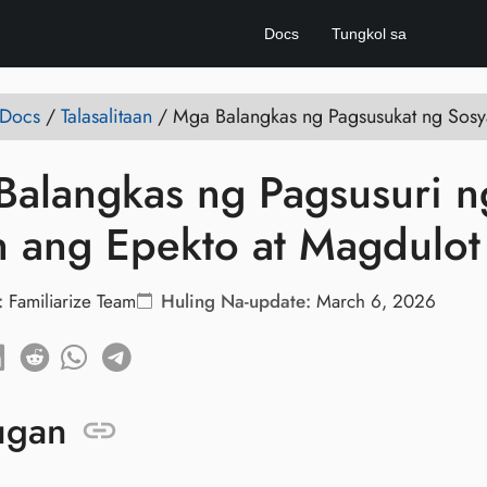
Docs
Tungkol sa
 Docs
/
Talasalitaan
/
Mga Balangkas ng Pagsusukat ng Sosy
alangkas ng Pagsusuri n
n ang Epekto at Magdulo
:
Familiarize Team
Huling Na-update:
March 6, 2026
ugan