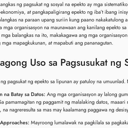
angkas ng pagsukat ng sosyal na epekto ay mga sistemati
-ekonomiya, at pangkapaligirang epekto ng iba’t ibang inis
langkas na paraan upang suriin kung paano nakakatulong a
sa mga organisasyon na maunawaan ang kanilang epekto sa
 mga balangkas na ito, makakagawa ang mga organisasyon
g mga mapagkukunan, at mapabuti ang pananagutan.
agong Uso sa Pagsusukat ng S
ng pagsukat ng epekto sa lipunan ay patuloy na umuunlad.
n na Batay sa Datos:
Ang mga organisasyon ay lalong guma
Sa pamamagitan ng paggamit ng malalaking datos, maaari n
e, na nagreresulta sa mas may kaalamang paggawa ng desis
c Approaches:
Mayroong lumalawak na pagkilala sa pagkaka