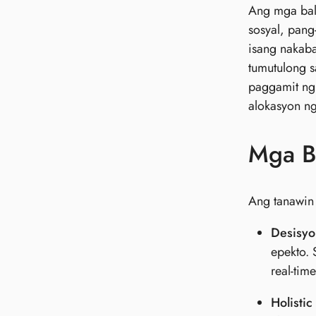
Ang mga bal
sosyal, pang
isang nakaba
tumutulong 
paggamit ng
alokasyon n
Mga B
Ang tanawin 
Desisyo
epekto. 
real-tim
Holisti