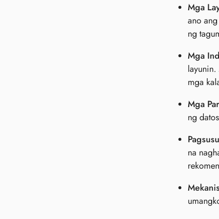
Mga Lay
ano ang 
ng tagu
Mga Ind
layunin.
mga kal
Mga Par
ng dato
Pagsusur
na nagh
rekomen
Mekani
umangkop