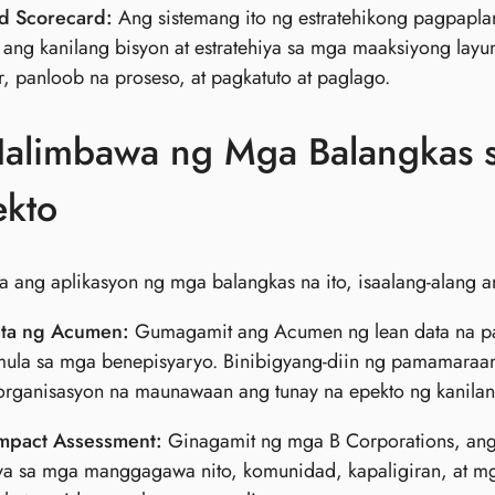
d Scorecard:
Ang sistemang ito ng estratehikong pagpapl
n ang kanilang bisyon at estratehiya sa mga maaksiyong layu
, panloob na proseso, at pagkatuto at paglago.
alimbawa ng Mga Balangkas s
ekto
ta ang aplikasyon ng mga balangkas na ito, isaalang-alan
ta ng Acumen:
Gumagamit ang Acumen ng lean data na 
mula sa mga benepisyaryo. Binibigyang-diin ng pamamaraan
organisasyon na maunawaan ang tunay na epekto ng kanila
mpact Assessment:
Ginagamit ng mga B Corporations, ang 
a sa mga manggagawa nito, komunidad, kapaligiran, at m