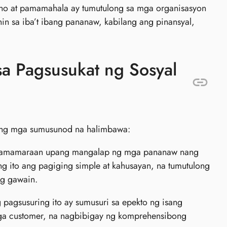
ano at pamamahala ay tumutulong sa mga organisasyon
nin sa iba’t ibang pananaw, kabilang ang pinansyal,
a Pagsusukat ng Sosyal
g ang mga sumusunod na halimbawa:
pamamaraan upang mangalap ng mga pananaw nang
g ito ang pagiging simple at kahusayan, na tumutulong
ng gawain.
pagsusuring ito ay sumusuri sa epekto ng isang
ga customer, na nagbibigay ng komprehensibong