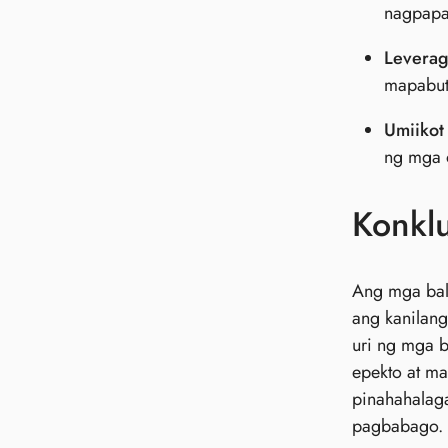
nagpapa
Leverag
mapabut
Umiikot
ng mga 
Konkl
Ang mga bal
ang kanilan
uri ng mga 
epekto at m
pinahahalag
pagbabago.