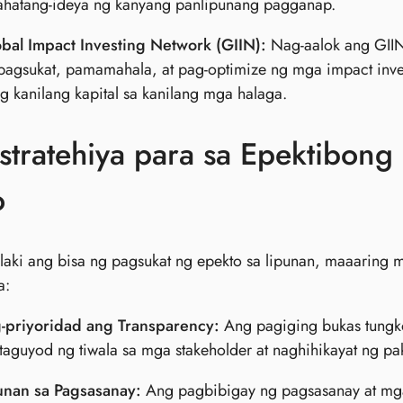
ahatang-ideya ng kanyang panlipunang pagganap.
bal Impact Investing Network (GIIN):
Nag-aalok ang GIIN
 pagsukat, pamamahala, at pag-optimize ng mga impact in
g kanilang kapital sa kanilang mga halaga.
tratehiya para sa Epektibong
o
aki ang bisa ng pagsukat ng epekto sa lipunan, maaaring
a:
-priyoridad ang Transparency:
Ang pagiging bukas tungko
taguyod ng tiwala sa mga stakeholder at naghihikayat ng pa
nan sa Pagsasanay:
Ang pagbibigay ng pagsasanay at mg