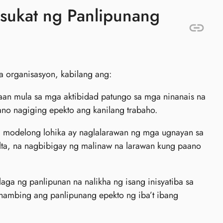
sukat ng Panlipunang
 organisasyon, kabilang ang:
aan mula sa mga aktibidad patungo sa mga ninanais na
ano nagiging epekto ang kanilang trabaho.
 modelong lohika ay naglalarawan ng mga ugnayan sa
lta, na nagbibigay ng malinaw na larawan kung paano
ga ng panlipunan na nalikha ng isang inisyatiba sa
ihambing ang panlipunang epekto ng iba’t ibang