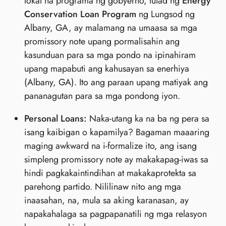
lokal na programa ng gobyerno, tulad ng
Energy
Conservation Loan Program
ng Lungsod ng
Albany, GA, ay malamang na umaasa sa mga
promissory note upang pormalisahin ang
kasunduan para sa mga pondo na ipinahiram
upang mapabuti ang kahusayan sa enerhiya
(Albany, GA). Ito ang paraan upang matiyak ang
pananagutan para sa mga pondong iyon.
Personal Loans:
Naka-utang ka na ba ng pera sa
isang kaibigan o kapamilya? Bagaman maaaring
maging awkward na i-formalize ito, ang isang
simpleng promissory note ay makakapag-iwas sa
hindi pagkakaintindihan at makakaprotekta sa
parehong partido. Nililinaw nito ang mga
inaasahan, na, mula sa aking karanasan, ay
napakahalaga sa pagpapanatili ng mga relasyon