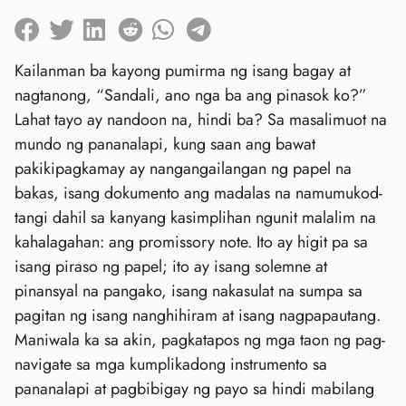
Kailanman ba kayong pumirma ng isang bagay at
nagtanong, “Sandali, ano nga ba ang pinasok ko?”
Lahat tayo ay nandoon na, hindi ba? Sa masalimuot na
mundo ng pananalapi, kung saan ang bawat
pakikipagkamay ay nangangailangan ng papel na
bakas, isang dokumento ang madalas na namumukod-
tangi dahil sa kanyang kasimplihan ngunit malalim na
kahalagahan: ang promissory note. Ito ay higit pa sa
isang piraso ng papel; ito ay isang solemne at
pinansyal na pangako, isang nakasulat na sumpa sa
pagitan ng isang nanghihiram at isang nagpapautang.
Maniwala ka sa akin, pagkatapos ng mga taon ng pag-
navigate sa mga kumplikadong instrumento sa
pananalapi at pagbibigay ng payo sa hindi mabilang