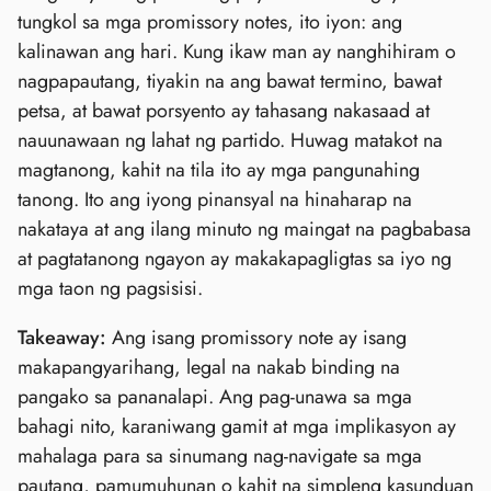
tungkol sa mga promissory notes, ito iyon: ang
kalinawan ang hari. Kung ikaw man ay nanghihiram o
nagpapautang, tiyakin na ang bawat termino, bawat
petsa, at bawat porsyento ay tahasang nakasaad at
nauunawaan ng lahat ng partido. Huwag matakot na
magtanong, kahit na tila ito ay mga pangunahing
tanong. Ito ang iyong pinansyal na hinaharap na
nakataya at ang ilang minuto ng maingat na pagbabasa
at pagtatanong ngayon ay makakapagligtas sa iyo ng
mga taon ng pagsisisi.
Takeaway:
Ang isang promissory note ay isang
makapangyarihang, legal na nakab binding na
pangako sa pananalapi. Ang pag-unawa sa mga
bahagi nito, karaniwang gamit at mga implikasyon ay
mahalaga para sa sinumang nag-navigate sa mga
pautang, pamumuhunan o kahit na simpleng kasunduan