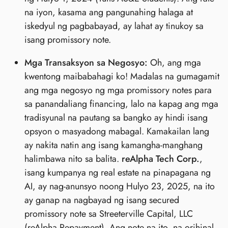
na iyon, kasama ang pangunahing halaga at
iskedyul ng pagbabayad, ay lahat ay tinukoy sa
isang promissory note.
Mga Transaksyon sa Negosyo:
Oh, ang mga
kwentong maibabahagi ko! Madalas na gumagamit
ang mga negosyo ng mga promissory notes para
sa panandaliang financing, lalo na kapag ang mga
tradisyunal na pautang sa bangko ay hindi isang
opsyon o masyadong mabagal. Kamakailan lang
ay nakita natin ang isang kamangha-manghang
halimbawa nito sa balita.
reAlpha Tech Corp.
,
isang kumpanya ng real estate na pinapagana ng
AI, ay nag-anunsyo noong Hulyo 23, 2025, na ito
ay ganap na nagbayad ng isang secured
promissory note sa Streeterville Capital, LLC
(reAlpha Repayment). Ang note na ito, na orihinal