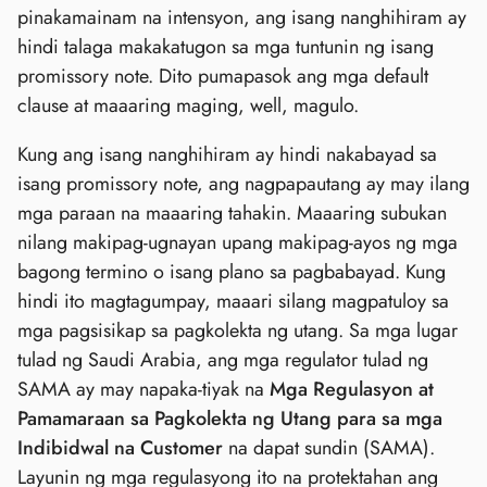
pinakamainam na intensyon, ang isang nanghihiram ay
hindi talaga makakatugon sa mga tuntunin ng isang
promissory note. Dito pumapasok ang mga default
clause at maaaring maging, well, magulo.
Kung ang isang nanghihiram ay hindi nakabayad sa
isang promissory note, ang nagpapautang ay may ilang
mga paraan na maaaring tahakin. Maaaring subukan
nilang makipag-ugnayan upang makipag-ayos ng mga
bagong termino o isang plano sa pagbabayad. Kung
hindi ito magtagumpay, maaari silang magpatuloy sa
mga pagsisikap sa pagkolekta ng utang. Sa mga lugar
tulad ng Saudi Arabia, ang mga regulator tulad ng
SAMA ay may napaka-tiyak na
Mga Regulasyon at
Pamamaraan sa Pagkolekta ng Utang para sa mga
Indibidwal na Customer
na dapat sundin (SAMA).
Layunin ng mga regulasyong ito na protektahan ang