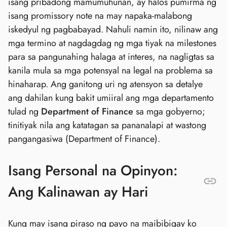
isang pribadong mamumuhunan, ay halos pumirma ng
isang promissory note na may napaka-malabong
iskedyul ng pagbabayad. Nahuli namin ito, nilinaw ang
mga termino at nagdagdag ng mga tiyak na milestones
para sa pangunahing halaga at interes, na nagligtas sa
kanila mula sa mga potensyal na legal na problema sa
hinaharap. Ang ganitong uri ng atensyon sa detalye
ang dahilan kung bakit umiiral ang mga departamento
tulad ng
Department of Finance
sa mga gobyerno;
tinitiyak nila ang katatagan sa pananalapi at wastong
pangangasiwa (Department of Finance).
Isang Personal na Opinyon:
Ang Kalinawan ay Hari
Kung may isang piraso ng payo na maibibigay ko