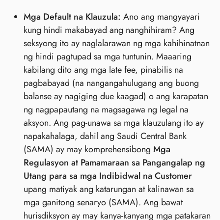
Mga Default na Klauzula:
Ano ang mangyayari
kung hindi makabayad ang nanghihiram? Ang
seksyong ito ay naglalarawan ng mga kahihinatnan
ng hindi pagtupad sa mga tuntunin. Maaaring
kabilang dito ang mga late fee, pinabilis na
pagbabayad (na nangangahulugang ang buong
balanse ay nagiging due kaagad) o ang karapatan
ng nagpapautang na magsagawa ng legal na
aksyon. Ang pag-unawa sa mga klauzulang ito ay
napakahalaga, dahil ang Saudi Central Bank
(SAMA) ay may komprehensibong
Mga
Regulasyon at Pamamaraan sa Pangangalap ng
Utang para sa mga Indibidwal na Customer
upang matiyak ang katarungan at kalinawan sa
mga ganitong senaryo (SAMA). Ang bawat
hurisdiksyon ay may kanya-kanyang mga patakaran