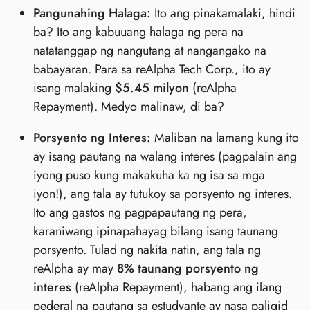
Pangunahing Halaga:
Ito ang pinakamalaki, hindi
ba? Ito ang kabuuang halaga ng pera na
natatanggap ng nangutang at nangangako na
babayaran. Para sa reAlpha Tech Corp., ito ay
isang malaking
$5.45 milyon
(reAlpha
Repayment). Medyo malinaw, di ba?
Porsyento ng Interes:
Maliban na lamang kung ito
ay isang pautang na walang interes (pagpalain ang
iyong puso kung makakuha ka ng isa sa mga
iyon!), ang tala ay tutukoy sa porsyento ng interes.
Ito ang gastos ng pagpapautang ng pera,
karaniwang ipinapahayag bilang isang taunang
porsyento. Tulad ng nakita natin, ang tala ng
reAlpha ay may
8% taunang porsyento ng
interes
(reAlpha Repayment), habang ang ilang
pederal na pautang sa estudyante ay nasa paligid