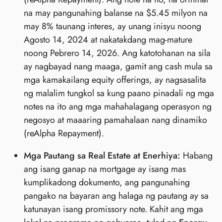
na may pangunahing balanse na $5.45 milyon na
may 8% taunang interes, ay unang inisyu noong
Agosto 14, 2024 at nakatakdang mag-mature
noong Pebrero 14, 2026. Ang katotohanan na sila
ay nagbayad nang maaga, gamit ang cash mula sa
mga kamakailang equity offerings, ay nagsasalita
ng malalim tungkol sa kung paano pinadali ng mga
notes na ito ang mga mahahalagang operasyon ng
negosyo at maaaring pamahalaan nang dinamiko
(reAlpha Repayment).
Mga Pautang sa Real Estate at Enerhiya:
Habang
ang isang ganap na mortgage ay isang mas
kumplikadong dokumento, ang pangunahing
pangako na bayaran ang halaga ng pautang ay sa
katunayan isang promissory note. Kahit ang mga