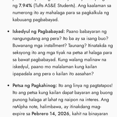
ng
7.94%
(Tufts AS&E Students). Ang kaalaman sa
numerong ito ay mahalaga para sa pagkalkula ng
kabuuang pagbabayad.
Iskedyul ng Pagbabayad:
Paano babayaran ng
nangungutang ang pera? Ito ba ay sa isang buo?
Buwanang mga installment? Taunang? Itinatakda ng
seksyong ito ang mga tiyak na petsa at halaga para
sa bawat pagbabayad. Kung walang malinaw na
iskedyul, paano mo malalaman kung kailan
ipapadala ang pera o kailan ito aasahan?
Petsa ng Pagkahinog:
Ito ang linya ng pagtatapos!
Ito ang petsa kung kailan dapat bayaran ang buong
punong halaga at lahat ng naipon na interes. Ang
reAlpha note, halimbawa, ay itinakdang mag-
expire sa
Pebrero 14, 2026
, kahit na binayaran