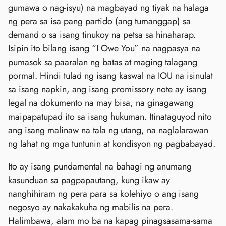
gumawa o nag-isyu) na magbayad ng tiyak na halaga
ng pera sa isa pang partido (ang tumanggap) sa
demand o sa isang tinukoy na petsa sa hinaharap.
Isipin ito bilang isang “I Owe You” na nagpasya na
pumasok sa paaralan ng batas at maging talagang
pormal. Hindi tulad ng isang kaswal na IOU na isinulat
sa isang napkin, ang isang promissory note ay isang
legal na dokumento na may bisa, na ginagawang
maipapatupad ito sa isang hukuman. Itinataguyod nito
ang isang malinaw na tala ng utang, na naglalarawan
ng lahat ng mga tuntunin at kondisyon ng pagbabayad.
Ito ay isang pundamental na bahagi ng anumang
kasunduan sa pagpapautang, kung ikaw ay
nanghihiram ng pera para sa kolehiyo o ang isang
negosyo ay nakakakuha ng mabilis na pera.
Halimbawa, alam mo ba na kapag pinagsasama-sama