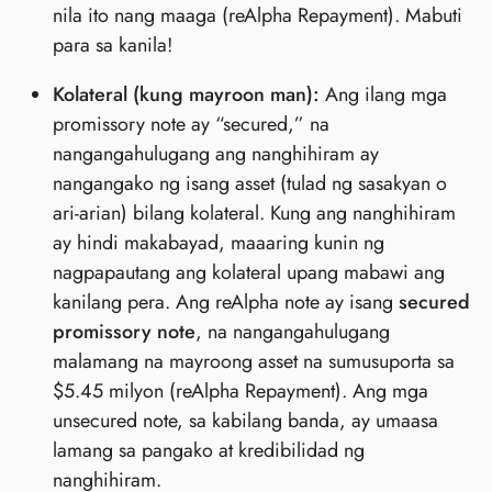
nila ito nang maaga (reAlpha Repayment). Mabuti
para sa kanila!
Kolateral (kung mayroon man):
Ang ilang mga
promissory note ay “secured,” na
nangangahulugang ang nanghihiram ay
nangangako ng isang asset (tulad ng sasakyan o
ari-arian) bilang kolateral. Kung ang nanghihiram
ay hindi makabayad, maaaring kunin ng
nagpapautang ang kolateral upang mabawi ang
kanilang pera. Ang reAlpha note ay isang
secured
promissory note
, na nangangahulugang
malamang na mayroong asset na sumusuporta sa
$5.45 milyon (reAlpha Repayment). Ang mga
unsecured note, sa kabilang banda, ay umaasa
lamang sa pangako at kredibilidad ng
nanghihiram.