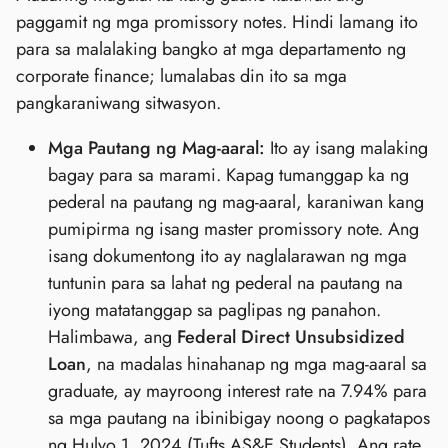
paggamit ng mga promissory notes. Hindi lamang ito
para sa malalaking bangko at mga departamento ng
corporate finance; lumalabas din ito sa mga
pangkaraniwang sitwasyon.
Mga Pautang ng Mag-aaral:
Ito ay isang malaking
bagay para sa marami. Kapag tumanggap ka ng
pederal na pautang ng mag-aaral, karaniwan kang
pumipirma ng isang master promissory note. Ang
isang dokumentong ito ay naglalarawan ng mga
tuntunin para sa lahat ng pederal na pautang na
iyong matatanggap sa paglipas ng panahon.
Halimbawa, ang
Federal Direct Unsubsidized
Loan
, na madalas hinahanap ng mga mag-aaral sa
graduate, ay mayroong interest rate na 7.94% para
sa mga pautang na ibinibigay noong o pagkatapos
ng Hulyo 1, 2024 (Tufts AS&E Students). Ang rate