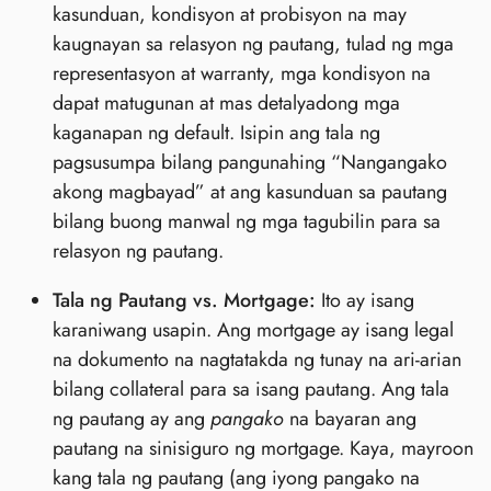
kasunduan, kondisyon at probisyon na may
kaugnayan sa relasyon ng pautang, tulad ng mga
representasyon at warranty, mga kondisyon na
dapat matugunan at mas detalyadong mga
kaganapan ng default. Isipin ang tala ng
pagsusumpa bilang pangunahing “Nangangako
akong magbayad” at ang kasunduan sa pautang
bilang buong manwal ng mga tagubilin para sa
relasyon ng pautang.
Tala ng Pautang vs. Mortgage:
Ito ay isang
karaniwang usapin. Ang mortgage ay isang legal
na dokumento na nagtatakda ng tunay na ari-arian
bilang collateral para sa isang pautang. Ang tala
ng pautang ay ang
pangako
na bayaran ang
pautang na sinisiguro ng mortgage. Kaya, mayroon
kang tala ng pautang (ang iyong pangako na