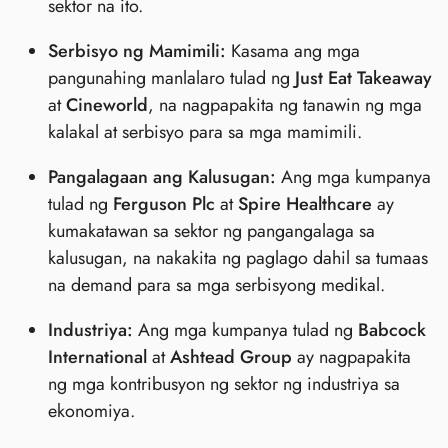
sektor na ito.
Serbisyo ng Mamimili:
Kasama ang mga
pangunahing manlalaro tulad ng
Just Eat Takeaway
at
Cineworld
, na nagpapakita ng tanawin ng mga
kalakal at serbisyo para sa mga mamimili.
Pangalagaan ang Kalusugan:
Ang mga kumpanya
tulad ng
Ferguson Plc
at
Spire Healthcare
ay
kumakatawan sa sektor ng pangangalaga sa
kalusugan, na nakakita ng paglago dahil sa tumaas
na demand para sa mga serbisyong medikal.
Industriya:
Ang mga kumpanya tulad ng
Babcock
International
at
Ashtead Group
ay nagpapakita
ng mga kontribusyon ng sektor ng industriya sa
ekonomiya.