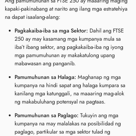
Ang pamumuhunan sa FTSE 250 ay maaaring maging
kapaki-pakinabang at narito ang ilang mga estratehiya
na dapat isaalang-alang:
Pagkakaiba-iba sa mga Sektor:
Dahil ang FTSE
250 ay may kasamang mga kumpanya mula sa
iba’t ibang sektor, ang pagkakaiba-iba ng iyong
mga pamumuhunan ay makakatulong upang
mabawasan ang panganib.
Pamumuhunan sa Halaga:
Maghanap ng mga
kumpanya na hindi sapat ang halaga kumpara sa
kanilang mga katunggali, na maaaring mag-alok
ng makabuluhang potensyal na pagtaas.
Pamumuhunan sa Paglago:
Tukuyin ang mga
kumpanya na may malalakas na posibilidad ng
paglago, partikular sa mga sektor tulad ng