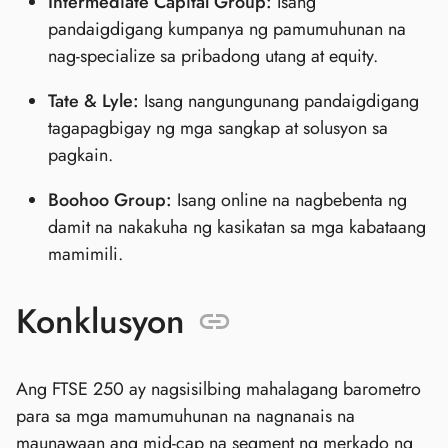
Intermediate Capital Group:
Isang
pandaigdigang kumpanya ng pamumuhunan na
nag-specialize sa pribadong utang at equity.
Tate & Lyle:
Isang nangungunang pandaigdigang
tagapagbigay ng mga sangkap at solusyon sa
pagkain.
Boohoo Group:
Isang online na nagbebenta ng
damit na nakakuha ng kasikatan sa mga kabataang
mamimili.
Konklusyon
Ang FTSE 250 ay nagsisilbing mahalagang barometro
para sa mga mamumuhunan na nagnanais na
maunawaan ang mid-cap na segment ng merkado ng