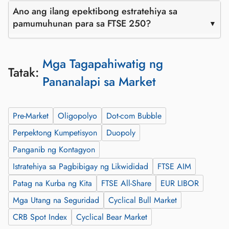
Ano ang ilang epektibong estratehiya sa
pamumuhunan para sa FTSE 250?
Mga Tagapahiwatig ng
Tatak:
Pananalapi sa Market
Pre‑Market
Oligopolyo
Dot‑com Bubble
Perpektong Kumpetisyon
Duopoly
Panganib ng Kontagyon
Istratehiya sa Pagbibigay ng Likwididad
FTSE AIM
Patag na Kurba ng Kita
FTSE All-Share
EUR LIBOR
Mga Utang na Seguridad
Cyclical Bull Market
CRB Spot Index
Cyclical Bear Market