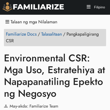
Filipino
Talaan ng mga Nilalaman
Familiarize Docs
/
Talasalitaan
/
Pangkapaligirang
CSR
Environmental CSR:
Mga Uso, Estratehiya at
Napapanatiling Epekto
ng Negosyo
May-akda:
Familiarize Team