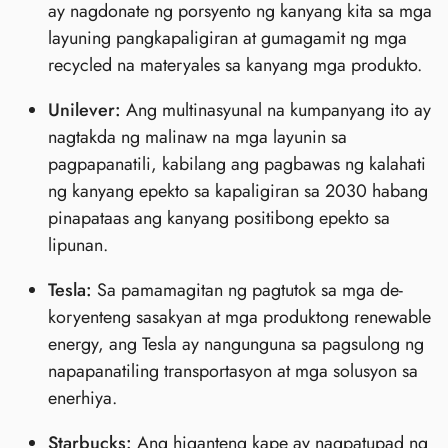
ay nagdonate ng porsyento ng kanyang kita sa mga
layuning pangkapaligiran at gumagamit ng mga
recycled na materyales sa kanyang mga produkto.
Unilever:
Ang multinasyunal na kumpanyang ito ay
nagtakda ng malinaw na mga layunin sa
pagpapanatili, kabilang ang pagbawas ng kalahati
ng kanyang epekto sa kapaligiran sa 2030 habang
pinapataas ang kanyang positibong epekto sa
lipunan.
Tesla:
Sa pamamagitan ng pagtutok sa mga de-
koryenteng sasakyan at mga produktong renewable
energy, ang Tesla ay nangunguna sa pagsulong ng
napapanatiling transportasyon at mga solusyon sa
enerhiya.
Starbucks:
Ang higanteng kape ay nagpatupad ng