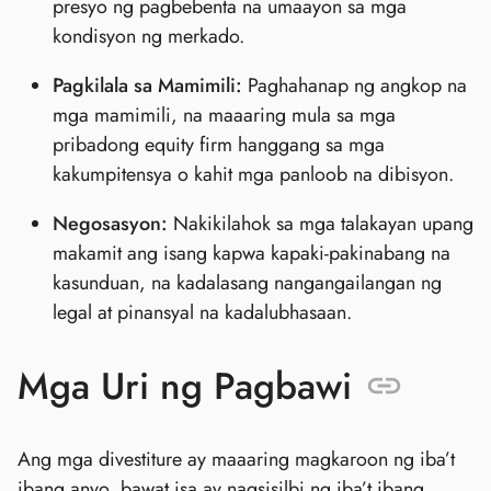
presyo ng pagbebenta na umaayon sa mga
kondisyon ng merkado.
Pagkilala sa Mamimili:
Paghahanap ng angkop na
mga mamimili, na maaaring mula sa mga
pribadong equity firm hanggang sa mga
kakumpitensya o kahit mga panloob na dibisyon.
Negosasyon:
Nakikilahok sa mga talakayan upang
makamit ang isang kapwa kapaki-pakinabang na
kasunduan, na kadalasang nangangailangan ng
legal at pinansyal na kadalubhasaan.
Mga Uri ng Pagbawi
Ang mga divestiture ay maaaring magkaroon ng iba’t
ibang anyo, bawat isa ay nagsisilbi ng iba’t ibang