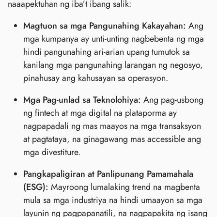
naaapektuhan ng iba’t ibang salik:
Magtuon sa mga Pangunahing Kakayahan:
Ang
mga kumpanya ay unti-unting nagbebenta ng mga
hindi pangunahing ari-arian upang tumutok sa
kanilang mga pangunahing larangan ng negosyo,
pinahusay ang kahusayan sa operasyon.
Mga Pag-unlad sa Teknolohiya:
Ang pag-usbong
ng fintech at mga digital na plataporma ay
nagpapadali ng mas maayos na mga transaksyon
at pagtataya, na ginagawang mas accessible ang
mga divestiture.
Pangkapaligiran at Panlipunang Pamamahala
(ESG):
Mayroong lumalaking trend na magbenta
mula sa mga industriya na hindi umaayon sa mga
layunin ng pagpapanatili, na nagpapakita ng isang