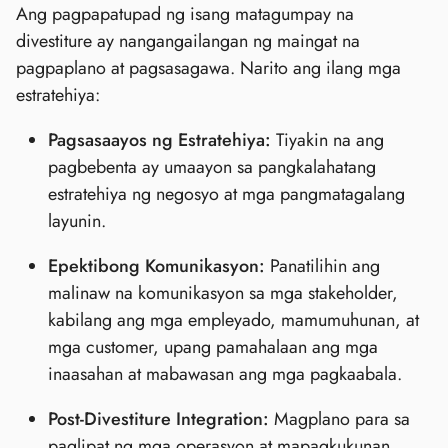
Ang pagpapatupad ng isang matagumpay na
divestiture ay nangangailangan ng maingat na
pagpaplano at pagsasagawa. Narito ang ilang mga
estratehiya:
Pagsasaayos ng Estratehiya:
Tiyakin na ang
pagbebenta ay umaayon sa pangkalahatang
estratehiya ng negosyo at mga pangmatagalang
layunin.
Epektibong Komunikasyon:
Panatilihin ang
malinaw na komunikasyon sa mga stakeholder,
kabilang ang mga empleyado, mamumuhunan, at
mga customer, upang pamahalaan ang mga
inaasahan at mabawasan ang mga pagkaabala.
Post-Divestiture Integration:
Magplano para sa
paglipat ng mga operasyon at mapagkukunan