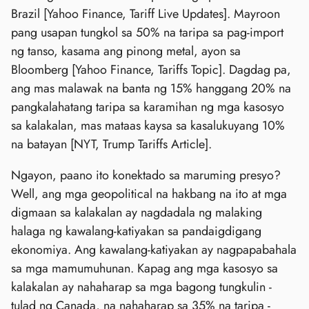
Brazil [Yahoo Finance, Tariff Live Updates]. Mayroon
pang usapan tungkol sa 50% na taripa sa pag-import
ng tanso, kasama ang pinong metal, ayon sa
Bloomberg [Yahoo Finance, Tariffs Topic]. Dagdag pa,
ang mas malawak na banta ng 15% hanggang 20% na
pangkalahatang taripa sa karamihan ng mga kasosyo
sa kalakalan, mas mataas kaysa sa kasalukuyang 10%
na batayan [NYT, Trump Tariffs Article].
Ngayon, paano ito konektado sa maruming presyo?
Well, ang mga geopolitical na hakbang na ito at mga
digmaan sa kalakalan ay nagdadala ng malaking
halaga ng kawalang-katiyakan sa pandaigdigang
ekonomiya. Ang kawalang-katiyakan ay nagpapabahala
sa mga mamumuhunan. Kapag ang mga kasosyo sa
kalakalan ay nahaharap sa mga bagong tungkulin -
tulad ng Canada, na nahaharap sa 35% na taripa -