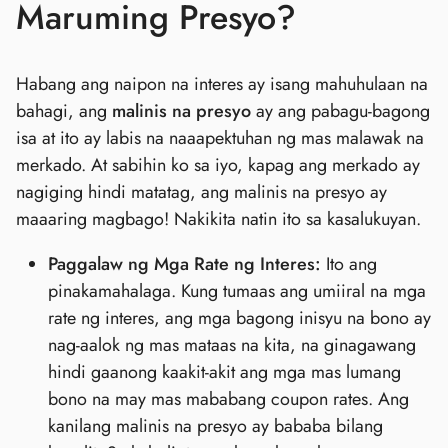
Maruming Presyo?
Habang ang naipon na interes ay isang mahuhulaan na
bahagi, ang
malinis na presyo
ay ang pabagu-bagong
isa at ito ay labis na naaapektuhan ng mas malawak na
merkado. At sabihin ko sa iyo, kapag ang merkado ay
nagiging hindi matatag, ang malinis na presyo ay
maaaring magbago! Nakikita natin ito sa kasalukuyan.
Paggalaw ng Mga Rate ng Interes:
Ito ang
pinakamahalaga. Kung tumaas ang umiiral na mga
rate ng interes, ang mga bagong inisyu na bono ay
nag-aalok ng mas mataas na kita, na ginagawang
hindi gaanong kaakit-akit ang mga mas lumang
bono na may mas mababang coupon rates. Ang
kanilang malinis na presyo ay bababa bilang