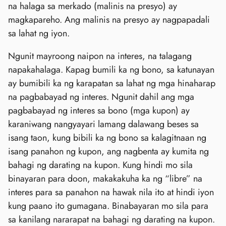
na halaga sa merkado (malinis na presyo) ay
magkapareho. Ang malinis na presyo ay nagpapadali
sa lahat ng iyon.
Ngunit mayroong naipon na interes, na talagang
napakahalaga. Kapag bumili ka ng bono, sa katunayan
ay bumibili ka ng karapatan sa lahat ng mga hinaharap
na pagbabayad ng interes. Ngunit dahil ang mga
pagbabayad ng interes sa bono (mga kupon) ay
karaniwang nangyayari lamang dalawang beses sa
isang taon, kung bibili ka ng bono sa kalagitnaan ng
isang panahon ng kupon, ang nagbenta ay kumita ng
bahagi ng darating na kupon. Kung hindi mo sila
binayaran para doon, makakakuha ka ng “libre” na
interes para sa panahon na hawak nila ito at hindi iyon
kung paano ito gumagana. Binabayaran mo sila para
sa kanilang nararapat na bahagi ng darating na kupon.