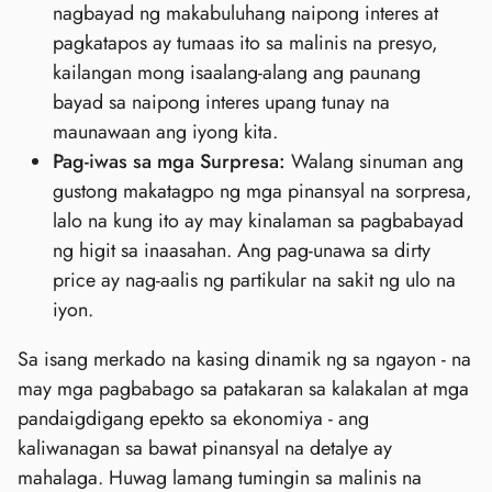
nagbayad ng makabuluhang naipong interes at
pagkatapos ay tumaas ito sa malinis na presyo,
kailangan mong isaalang-alang ang paunang
bayad sa naipong interes upang tunay na
maunawaan ang iyong kita.
Pag-iwas sa mga Surpresa:
Walang sinuman ang
gustong makatagpo ng mga pinansyal na sorpresa,
lalo na kung ito ay may kinalaman sa pagbabayad
ng higit sa inaasahan. Ang pag-unawa sa dirty
price ay nag-aalis ng partikular na sakit ng ulo na
iyon.
Sa isang merkado na kasing dinamik ng sa ngayon - na
may mga pagbabago sa patakaran sa kalakalan at mga
pandaigdigang epekto sa ekonomiya - ang
kaliwanagan sa bawat pinansyal na detalye ay
mahalaga. Huwag lamang tumingin sa malinis na