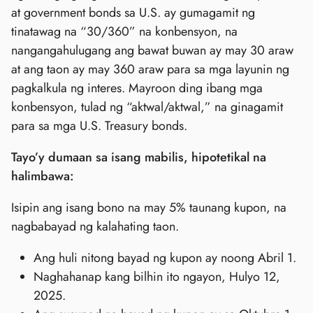
at government bonds sa U.S. ay gumagamit ng
tinatawag na “30/360” na konbensyon, na
nangangahulugang ang bawat buwan ay may 30 araw
at ang taon ay may 360 araw para sa mga layunin ng
pagkalkula ng interes. Mayroon ding ibang mga
konbensyon, tulad ng “aktwal/aktwal,” na ginagamit
para sa mga U.S. Treasury bonds.
Tayo’y dumaan sa isang mabilis, hipotetikal na
halimbawa:
Isipin ang isang bono na may 5% taunang kupon, na
nagbabayad ng kalahating taon.
Ang huli nitong bayad ng kupon ay noong Abril 1.
Naghahanap kang bilhin ito ngayon, Hulyo 12,
2025.