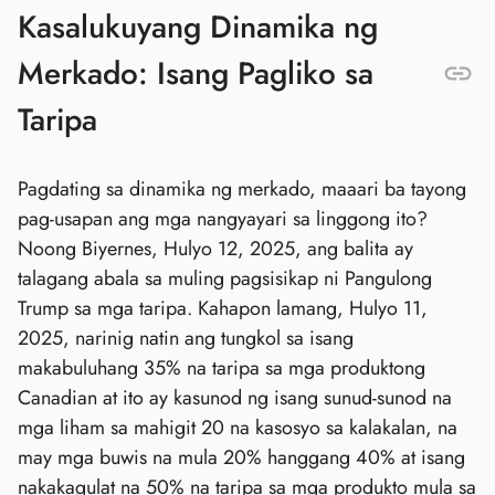
Kasalukuyang Dinamika ng
Merkado: Isang Pagliko sa
Taripa
Pagdating sa dinamika ng merkado, maaari ba tayong
pag-usapan ang mga nangyayari sa linggong ito?
Noong Biyernes, Hulyo 12, 2025, ang balita ay
talagang abala sa muling pagsisikap ni Pangulong
Trump sa mga taripa. Kahapon lamang, Hulyo 11,
2025, narinig natin ang tungkol sa isang
makabuluhang 35% na taripa sa mga produktong
Canadian at ito ay kasunod ng isang sunud-sunod na
mga liham sa mahigit 20 na kasosyo sa kalakalan, na
may mga buwis na mula 20% hanggang 40% at isang
nakakagulat na 50% na taripa sa mga produkto mula sa