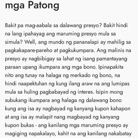
mga Patong
Bakit pa mag-aabala sa dalawang presyo? Bakit hindi
na lang ipahayag ang maruming presyo mula sa
simula? Well, ang mundo ng pananalapi ay mahilig sa
pagkakapare-pareho at pagkukumpara. Ang malinis na
presyo ay nagbibigay sa lahat ng isang pamantayang
paraan upang ikumpara ang mga bono. Ipinapakita
nito ang tunay na halaga ng merkado ng bono, na
hindi naapektuhan ng kung ilang araw na ang lumipas
mula sa huling pagbabayad ng interes. Isipin mong
subukang ikumpara ang halaga ng dalawang bono
kung ang isa ay nagbayad ng kanyang kupon kahapon
at ang isa ay malapit nang magbayad ng kanyang
kupon bukas - ang kanilang mga maruming presyo ay
magiging napakalayo, kahit na ang kanilang nakabatay