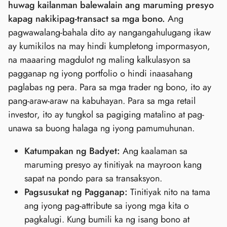
huwag kailanman balewalain ang maruming presyo
kapag nakikipag-transact sa mga bono.
Ang
pagwawalang-bahala dito ay nangangahulugang ikaw
ay kumikilos na may hindi kumpletong impormasyon,
na maaaring magdulot ng maling kalkulasyon sa
pagganap ng iyong portfolio o hindi inaasahang
paglabas ng pera. Para sa mga trader ng bono, ito ay
pang-araw-araw na kabuhayan. Para sa mga retail
investor, ito ay tungkol sa pagiging matalino at pag-
unawa sa buong halaga ng iyong pamumuhunan.
Katumpakan ng Badyet:
Ang kaalaman sa
maruming presyo ay tinitiyak na mayroon kang
sapat na pondo para sa transaksyon.
Pagsusukat ng Pagganap:
Tinitiyak nito na tama
ang iyong pag-attribute sa iyong mga kita o
pagkalugi. Kung bumili ka ng isang bono at