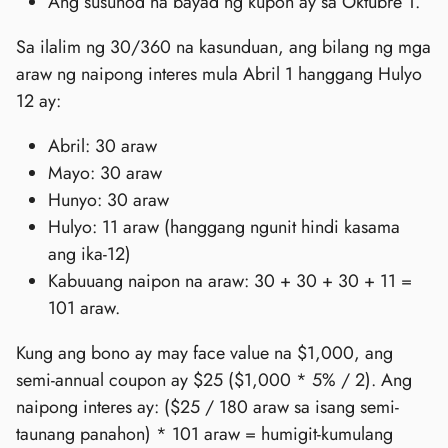
Ang susunod na bayad ng kupon ay sa Oktubre 1.
Sa ilalim ng 30/360 na kasunduan, ang bilang ng mga
araw ng naipong interes mula Abril 1 hanggang Hulyo
12 ay:
Abril: 30 araw
Mayo: 30 araw
Hunyo: 30 araw
Hulyo: 11 araw (hanggang ngunit hindi kasama
ang ika-12)
Kabuuang naipon na araw: 30 + 30 + 30 + 11 =
101 araw.
Kung ang bono ay may face value na $1,000, ang
semi-annual coupon ay $25 ($1,000 * 5% / 2). Ang
naipong interes ay: ($25 / 180 araw sa isang semi-
taunang panahon) * 101 araw = humigit-kumulang