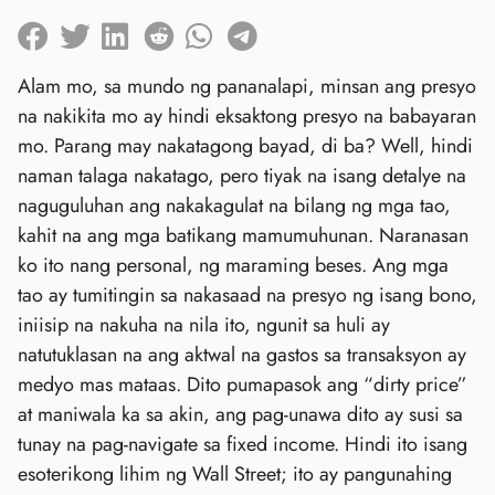
Alam mo, sa mundo ng pananalapi, minsan ang presyo
na nakikita mo ay hindi eksaktong presyo na babayaran
mo. Parang may nakatagong bayad, di ba? Well, hindi
naman talaga nakatago, pero tiyak na isang detalye na
naguguluhan ang nakakagulat na bilang ng mga tao,
kahit na ang mga batikang mamumuhunan. Naranasan
ko ito nang personal, ng maraming beses. Ang mga
tao ay tumitingin sa nakasaad na presyo ng isang bono,
iniisip na nakuha na nila ito, ngunit sa huli ay
natutuklasan na ang aktwal na gastos sa transaksyon ay
medyo mas mataas. Dito pumapasok ang “dirty price”
at maniwala ka sa akin, ang pag-unawa dito ay susi sa
tunay na pag-navigate sa fixed income. Hindi ito isang
esoterikong lihim ng Wall Street; ito ay pangunahing