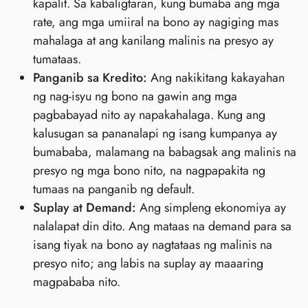
kapalit. Sa kabaligtaran, kung bumaba ang mga
rate, ang mga umiiral na bono ay nagiging mas
mahalaga at ang kanilang malinis na presyo ay
tumataas.
Panganib sa Kredito:
Ang nakikitang kakayahan
ng nag-isyu ng bono na gawin ang mga
pagbabayad nito ay napakahalaga. Kung ang
kalusugan sa pananalapi ng isang kumpanya ay
bumababa, malamang na babagsak ang malinis na
presyo ng mga bono nito, na nagpapakita ng
tumaas na panganib ng default.
Suplay at Demand:
Ang simpleng ekonomiya ay
nalalapat din dito. Ang mataas na demand para sa
isang tiyak na bono ay nagtataas ng malinis na
presyo nito; ang labis na suplay ay maaaring
magpababa nito.