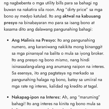
ng nagbebenta o mga utility bills para sa bahagi ng
buwan na nakatira sila roon. Ang “dirty price” sa mga
bono ay medyo katulad. Ito ang
aktwal na kabuuang
presyo
na binabayaran mo para sa isang bono at
kasama dito ang dalawang pangunahing bahagi:
Ang Malinis na Presyo:
Ito ang pangunahing
numero, ang karaniwang nakikita mong binanggit
sa mga pinansyal na balita o mula sa iyong broker.
Ito ang presyo ng bono
mismo
, nang hindi
isinasaalang-alang ang anumang naipon na interes.
Sa esensya, ito ang pagtataya ng merkado sa
pangunahing halaga ng bono, batay sa umiiral na
mga rate ng interes, kalidad ng kredito at tagal.
Nakapag-ipon na Interes:
Ah, ang “maruming”
bahagi! Ito ang interes na kinita ng bono mula sa