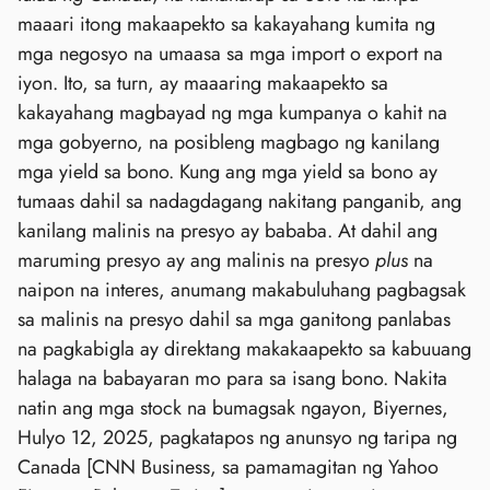
maaari itong makaapekto sa kakayahang kumita ng
mga negosyo na umaasa sa mga import o export na
iyon. Ito, sa turn, ay maaaring makaapekto sa
kakayahang magbayad ng mga kumpanya o kahit na
mga gobyerno, na posibleng magbago ng kanilang
mga yield sa bono. Kung ang mga yield sa bono ay
tumaas dahil sa nadagdagang nakitang panganib, ang
kanilang malinis na presyo ay bababa. At dahil ang
maruming presyo ay ang malinis na presyo
plus
na
naipon na interes, anumang makabuluhang pagbagsak
sa malinis na presyo dahil sa mga ganitong panlabas
na pagkabigla ay direktang makakaapekto sa kabuuang
halaga na babayaran mo para sa isang bono. Nakita
natin ang mga stock na bumagsak ngayon, Biyernes,
Hulyo 12, 2025, pagkatapos ng anunsyo ng taripa ng
Canada [CNN Business, sa pamamagitan ng Yahoo