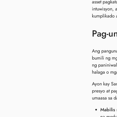
asset pagka
intuwisyon, 
kumplikado 
Pag-un
Ang panguna
bumili ng mg
ng paniniwal
halaga o mga
Ayon kay Sa
presyo at p
umaasa sa d
Mabilis
na merk