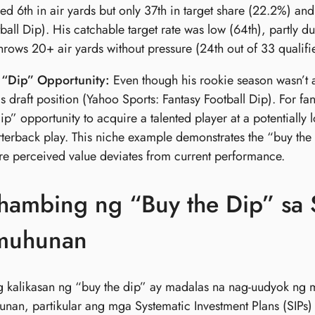
ed 6th in air yards but only 37th in target share (22.2%) and
ball Dip). His catchable target rate was low (64th), partly d
hrows 20+ air yards without pressure (24th out of 33 qualifi
 “Dip” Opportunity:
Even though his rookie season wasn’t 
is draft position (Yahoo Sports: Fantasy Football Dip). For f
ip” opportunity to acquire a talented player at a potentially
terback play. This niche example demonstrates the “buy the 
e perceived value deviates from current performance.
hambing ng “Buy the Dip” sa 
muhunan
g kalikasan ng “buy the dip” ay madalas na nag-uudyok ng
an, partikular ang mga Systematic Investment Plans (SIPs