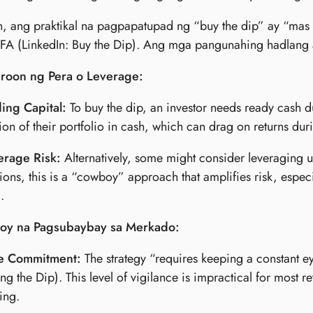
 ang praktikal na pagpapatupad ng “buy the dip” ay “mas 
CFA (LinkedIn: Buy the Dip). Ang mga pangunahing hadlang 
roon ng Pera o Leverage:
ing Capital:
To buy the dip, an investor needs ready cash 
ion of their portfolio in cash, which can drag on returns dur
erage Risk:
Alternatively, some might consider leveraging 
ions, this is a “cowboy” approach that amplifies risk, especia
.
uloy na Pagsubaybay sa Merkado:
e Commitment:
The strategy “requires keeping a constant 
ng the Dip). This level of vigilance is impractical for most r
ing.