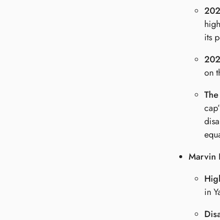
202
high
its
202
on t
The
cap”
disa
equa
Marvin 
Hig
in Y
Dis