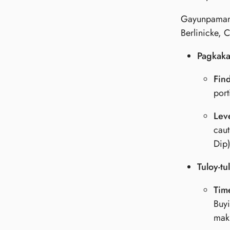
Gayunpaman,
Berlinicke, 
Pagkaka
Find
port
Lev
caut
Dip)
Tuloy-t
Tim
Buyi
mak