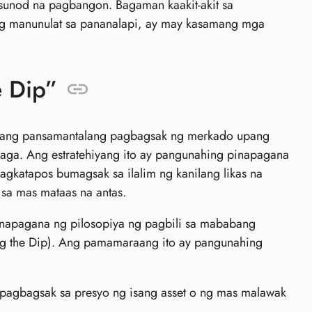
sunod na pagbangon. Bagaman kaakit-akit sa
ang manunulat sa pananalapi, ay may kasamang mga
e Dip”
in ang pansamantalang pagbagsak ng merkado upang
laga. Ang estratehiyang ito ay pangunahing pinapagana
agkatapos bumagsak sa ilalim ng kanilang likas na
sa mas mataas na antas.
inapagana ng pilosopiya ng pagbili sa mababang
ng the Dip). Ang pamamaraang ito ay pangunahing
pagbagsak sa presyo ng isang asset o ng mas malawak