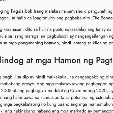
ig ng Pagsisibol:
Isang malakas na senyales o pangunahin
gon, sa halip na ipagpatuloy ang pagbaba nito (The Econo
g karanasan, dito sa huli na punto nakasalalay ang tunay 
la sa isang matagal na pagbulusok ay nangangailangan ng 
 sa mga pangunahing batayan, hindi lamang sa kilos ng pr
lindog at mga Hamon ng Pagt
 pagbili sa dip ay hindi maikakaila, na nangangako ng pi
s mababang presyo. Ang mga makasaysayang pagbangon ng 
g 2008 at ang pagbagsak na dulot ng Covid noong 2020, a
hang halimbawa na sumusuporta sa potensyal ng estratehiy
 ng mga pagkakataong ito kung paano ang mga mamumuhunan
laki ang nakinabang habang ang mga merkado ay bumangon