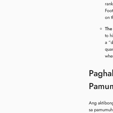
rank
Foot
on t
The
to h
a “d
quar
wher
Pagha
Pamu
Ang aktibon
sa pamumuhun