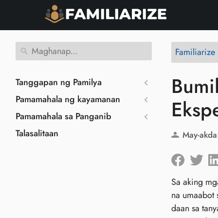
Familiarize
Bumil
Tanggapan ng Pamilya
Pamamahala ng kayamanan
Eksp
Pamamahala sa Panganib
Talasalitaan
May-akda
Sa aking mg
na umaabot s
daan sa tan