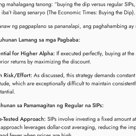
ng mahalagang tanong: “buying the dip versus regular SIPs
 iba’t ibang senaryo (The Economic Times: Buying the Dip).
anaw ng pagpaplano sa pananalapi, ang paghahambing ay n
hunan Lamang sa mga Pagbaba:
ntial for Higher Alpha:
If executed perfectly, buying at the
rior returns by maximizing the discount.
h Risk/Effort:
As discussed, this strategy demands constant 
itude, which are exceptionally difficult to maintain consistent
tantial.
unan sa Pamamagitan ng Regular na SIPs:
e-Tested Approach:
SIPs involve investing a fixed amount at 
 approach leverages dollar-cost averaging, reducing the impa
and fewer when prices are high.