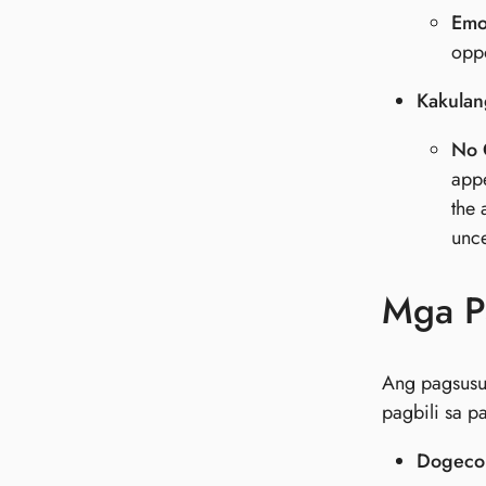
Emot
oppo
Kakulan
No 
appe
the 
unce
Mga P
Ang pagsusu
pagbili sa p
Dogecoi