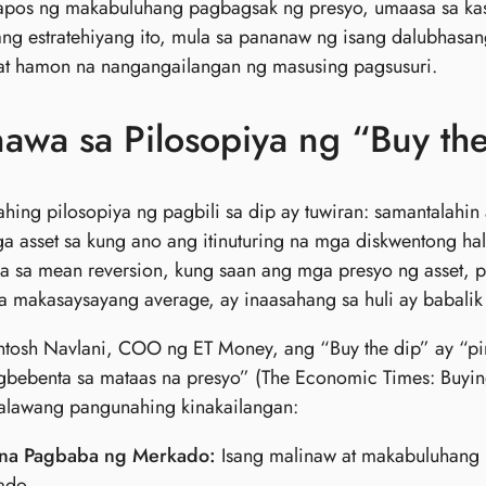
tapos ng makabuluhang pagbagsak ng presyo, umaasa sa ka
ang estratehiyang ito, mula sa pananaw ng isang dalubhas
at hamon na nangangailangan ng masusing pagsusuri.
awa sa Pilosopiya ng “Buy th
hing pilosopiya ng pagbili sa dip ay tuwiran: samantalah
a asset sa kung ano ang itinuturing na mga diskwentong ha
a sa mean reversion, kung saan ang mga presyo ng asset, p
 makasaysayang average, ay inaasahang sa huli ay babalik 
ntosh Navlani, COO ng ET Money, ang “Buy the dip” ay “p
agbebenta sa mataas na presyo” (The Economic Times: Buyi
alawang pangunahing kinakailangan:
 na Pagbaba ng Merkado:
Isang malinaw at makabuluhang 
ado.