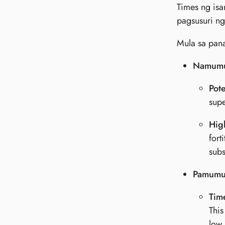
Times ng isa
pagsusuri ng
Mula sa pan
Namumu
Pote
supe
Hig
fort
subs
Pamumuh
Tim
This
low 