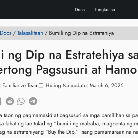
Docs
Tungkol sa
 Docs
/
Talasalitaan
/
Bumili ng Dip na Estratehiya
i ng Dip na Estratehiya
ertong Pagsusuri at Hamo
:
Familiarize Team
Huling Na-update:
March 6, 2026
a taon ng pagmamasid at pagsusuri sa mga pamilihan sa 
a lahat ng tao tulad ng “bumili ng mababa, magbenta ng m
yag na estratehiyang “Buy the Dip,” isang pamamaraan na