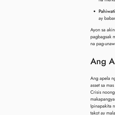
Pahiwat
ay baban
Ayon sa akin
pagbagsak mu
na pag-unawa
Ang A
Ang apela ng
asset sa ma
Crisis noon
makapangyari
Ipinapakita
takot ay ma