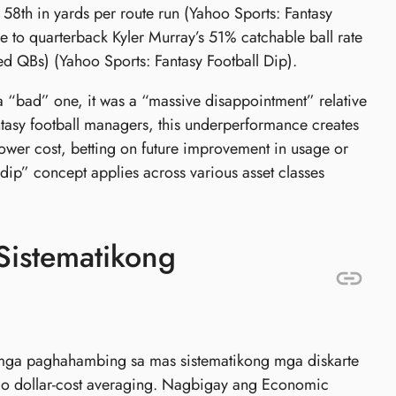
 58th in yards per route run (Yahoo Sports: Fantasy
ue to quarterback Kyler Murray’s 51% catchable ball rate
ed QBs) (Yahoo Sports: Fantasy Football Dip).
a “bad” one, it was a “massive disappointment” relative
antasy football managers, this underperformance creates
 lower cost, betting on future improvement in usage or
dip” concept applies across various asset classes
Sistematikong
 mga paghahambing sa mas sistematikong mga diskarte
) o dollar-cost averaging. Nagbigay ang Economic