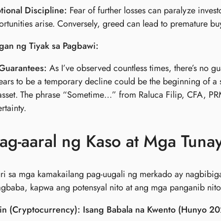
ional Discipline:
Fear of further losses can paralyze inve
rtunities arise. Conversely, greed can lead to premature buyi
gan ng Tiyak sa Pagbawi:
Guarantees:
As I’ve observed countless times, there’s no g
ars to be a temporary decline could be the beginning of a 
asset. The phrase “Sometime…” from Raluca Filip, CFA, PRM
rtainty.
ag-aaral ng Kaso at Mga Tuna
ri sa mga kamakailang pag-uugali ng merkado ay nagbibiga
agbaba, kapwa ang potensyal nito at ang mga panganib nito
n (Cryptocurrency): Isang Babala na Kwento (Hunyo 20