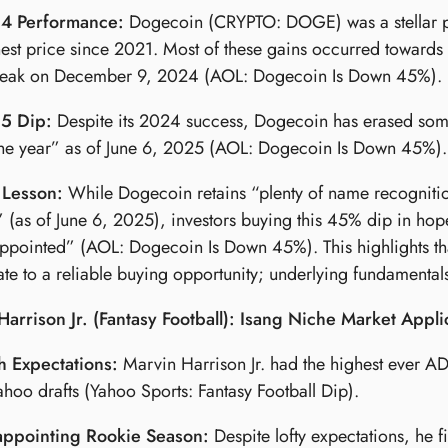
4 Performance:
Dogecoin (CRYPTO: DOGE) was a stellar p
est price since 2021. Most of these gains occurred towards
 peak on December 9, 2024 (AOL: Dogecoin Is Down 45%).
5 Dip:
Despite its 2024 success, Dogecoin has erased som
he year” as of June 6, 2025 (AOL: Dogecoin Is Down 45%).
 Lesson:
While Dogecoin retains “plenty of name recognition
 (as of June 6, 2025), investors buying this 45% dip in h
ppointed” (AOL: Dogecoin Is Down 45%). This highlights that
te to a reliable buying opportunity; underlying fundamentals
Harrison Jr. (Fantasy Football): Isang Niche Market Appl
h Expectations:
Marvin Harrison Jr. had the highest ever ADP
ahoo drafts (Yahoo Sports: Fantasy Football Dip).
appointing Rookie Season:
Despite lofty expectations, he 