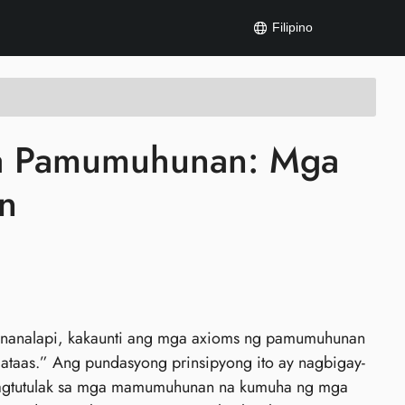
Filipino
 sa Pamumuhunan: Mga
n
pananalapi, kakaunti ang mga axioms ng pamumuhunan
ataas.” Ang pundasyong prinsipyong ito ay nagbigay-
 nagtutulak sa mga mamumuhunan na kumuha ng mga