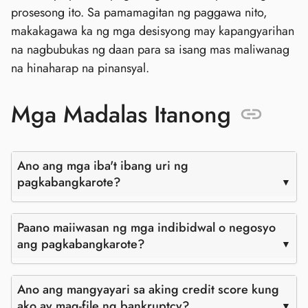
prosesong ito. Sa pamamagitan ng paggawa nito,
makakagawa ka ng mga desisyong may kapangyarihan
na nagbubukas ng daan para sa isang mas maliwanag
na hinaharap na pinansyal.
Mga Madalas Itanong
Ano ang mga iba't ibang uri ng
pagkabangkarote?
Paano maiiwasan ng mga indibidwal o negosyo
ang pagkabangkarote?
Ano ang mangyayari sa aking credit score kung
ako ay mag-file ng bankruptcy?