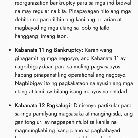
reorganization bankruptcy para sa mga indibidwal
na may regular na kita. Pinapayagan nito ang mga
debitor na panatilihin ang kanilang ari-arian at
magbayad ng mga utang sa loob ng tatlo
hanggang limang taon.
Kabanata 11 ng Bankruptcy:
Karaniwang
ginagamit ng mga negosyo, ang Kabanata 11 ay
nagbibigay-daan para sa muling pagsasaayos
habang pinapanatiling operational ang negosyo.
Nagbibigay ito ng pagkakataon na ayusin ang mga
utang at lumitaw bilang isang maayos na entidad.
Kabanata 12 Pagkalugi:
Dinisenyo partikular para
sa mga pamilyang magsasaka at mangingisda, ang
ganitong uri ay nagpapahintulot sa kanila na
magmungkahi ng isang plano sa pagbabayad