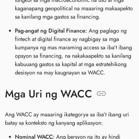
tungkol sa mga macroeconomic na uso at mga
kaganapang geopolitical na maaaring makaapekto
sa kanilang mga gastos sa financing.
Pag-angat ng Digital Finance:
Ang paglago ng
fintech at digital finance ay nagbigay sa mga
kumpanya ng mas maraming access sa iba’t ibang
opsyon sa financing, na nakakaapekto sa kanilang
kabuuang gastos sa kapital at mga estratehikong
desisyon na may kaugnayan sa WACC.
Mga Uri ng WACC
Ang WACC ay maaaring ikategorya sa iba’t ibang uri
batay sa konteksto ng kanyang aplikasyon:
Nominal WACC:
Ang bersyon na ito ay hindi