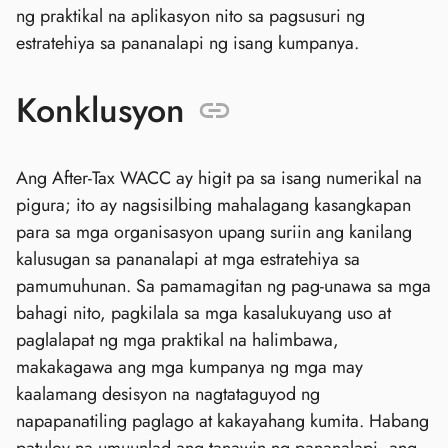
ng praktikal na aplikasyon nito sa pagsusuri ng
estratehiya sa pananalapi ng isang kumpanya.
Konklusyon
Ang After-Tax WACC ay higit pa sa isang numerikal na
pigura; ito ay nagsisilbing mahalagang kasangkapan
para sa mga organisasyon upang suriin ang kanilang
kalusugan sa pananalapi at mga estratehiya sa
pamumuhunan. Sa pamamagitan ng pag-unawa sa mga
bahagi nito, pagkilala sa mga kasalukuyang uso at
paglalapat ng mga praktikal na halimbawa,
makakagawa ang mga kumpanya ng mga may
kaalamang desisyon na nagtataguyod ng
napapanatiling paglago at kakayahang kumita. Habang
patuloy na umuunlad ang tanawin ng pananalapi, ang