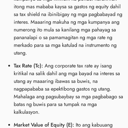
itong mas mababa kaysa sa gastos ng equity dahil
sa tax shield na ibinibigay ng mga pagbabayad ng
interes. Maaaring makuha ng mga kumpanya ang
numerong ito mula sa kanilang mga pahayag sa
pananalapi o sa pamamagitan ng mga rate ng
merkado para sa mga katulad na instrumento ng
utang.
Tax Rate (Tc):
Ang corporate tax rate ay isang
kritikal na salik dahil ang mga bayad na interes sa
utang ay maaaring ibawas sa buwis, na
nagpapababa sa epektibong gastos ng utang.
Mahalaga ang pagsubaybay sa mga pagbabago sa
batas ng buwis para sa tumpak na mga
kalkulasyon.
Market Value of Equity (E):
Ito ang kabuuang