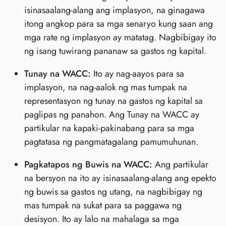
isinasaalang-alang ang implasyon, na ginagawa
itong angkop para sa mga senaryo kung saan ang
mga rate ng implasyon ay matatag. Nagbibigay ito
ng isang tuwirang pananaw sa gastos ng kapital.
Tunay na WACC:
Ito ay nag-aayos para sa
implasyon, na nag-aalok ng mas tumpak na
representasyon ng tunay na gastos ng kapital sa
paglipas ng panahon. Ang Tunay na WACC ay
partikular na kapaki-pakinabang para sa mga
pagtatasa ng pangmatagalang pamumuhunan.
Pagkatapos ng Buwis na WACC:
Ang partikular
na bersyon na ito ay isinasaalang-alang ang epekto
ng buwis sa gastos ng utang, na nagbibigay ng
mas tumpak na sukat para sa paggawa ng
desisyon. Ito ay lalo na mahalaga sa mga