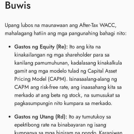
Buwis
Upang lubos na maunawaan ang After-Tax WACC,
mahalagang hatiin ang mga pangunahing bahagi nito:
Gastos ng Equity (Re):
Ito ang kita na
kinakailangan ng mga shareholder para sa
kanilang pamumuhunan, kadalasang kinakalkula
gamit ang mga modelo tulad ng Capital Asset
Pricing Model (CAPM). Isinasaalang-alang ng
CAPM ang risk-free rate, ang inaasahang kita sa
merkado at ang beta ng stock, na sumusukat sa
pagkasumpungin nito kumpara sa merkado.
Gastos ng Utang (Rd):
Ito ay tumutukoy sa
epektibong rate na binabayaran ng isang
kumpanya sa mga hiniram na pondo. Karaniwan