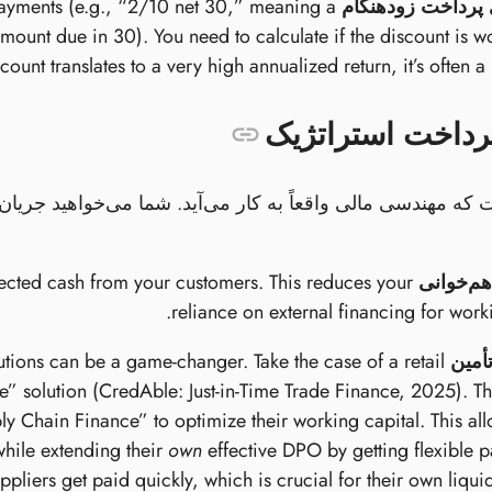
 پرداخت زودهنگام
payments (e.g., “2/10 net 30,” meaning a
amount due in 30). You need to calculate if the discount is w
ount translates to a very high annualized return, it’s often a 
رداخت استراتژیک
که مهندسی مالی واقعاً به کار می‌آید. شما می‌خواهید جریان‌
م‌خوانی
llected cash from your customers. This reduces your
reliance on external financing for worki
أمین
tions can be a game-changer. Take the case of a retail
ce” solution (CredAble: Just-in-Time Trade Finance, 2025). T
 Chain Finance” to optimize their working capital. This al
while extending their
own
effective DPO by getting flexible 
ppliers get paid quickly, which is crucial for their own liquid