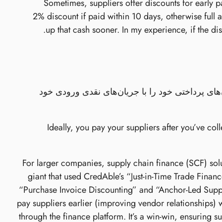
Sometimes, suppliers offer discounts for early 
2% discount if paid within 10 days, otherwise full 
up that cash sooner. In my experience, if the disc
های پرداختی خود را با جریان‌های نقدی ورودی خود
Ideally, you pay your suppliers after you’ve co
For larger companies, supply chain finance (SCF) solu
giant that used CredAble’s “Just-in-Time Trade Finan
“Purchase Invoice Discounting” and “Anchor-Led Supply
pay suppliers earlier (improving vendor relationships) 
through the finance platform. It’s a win-win, ensuring su