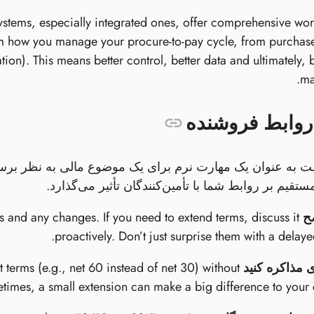
stems, especially integrated ones, offer comprehensive wo
rm how you manage your procure-to-pay cycle, from purchase
on). This means better control, better data and ultimately,
ma
روابط فروشنده
تقیم بر روابط شما با تأمین‌کنندگان تأثیر می‌گذارد.
ح
 and any changes. If you need to extend terms, discuss it
proactively. Don’t just surprise them with a delay
 مذاکره کنید
 terms (e.g., net 60 instead of net 30) without
times, a small extension can make a big difference to your 