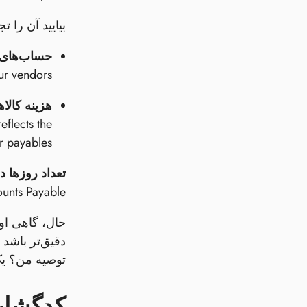
بیایید آن را ت
حساب‌های پر
ur vendors.
هزینه کالاها
eflects the
r payables.
تعداد روزها د
nts Payable.
توصیه من؟ یک 
کدگشایی DPO شما: اعداد واقعاً 