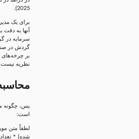
2025).
آنها به دقت 
نظریه نیست؛ 
محاسبه DPO: جزئیات د
است:
شده) * تعداد 