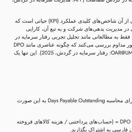
برای یک مدیر مالی ارشد (CFO)، DPO تنها یک نگاه سطحی نیست؛ این یکی از آن شاخص‌های کلیدی عملکرد (KPI) حیاتی است که
ی در مدیریت بدهی‌های شرکت و به تبع آن، کارایی
در گردش آن عمل می‌کند (LinkedIn: شغل مالی شرکتی® - KPIها). فقط به مطالعاتی مانند تحلیل تجربی رفتار سرمایه در
گردش در صنعت تولید مواد غذایی لهستان نگاه کنید، جایی که محققان به طور مداوم بررسی می‌کنند که چگونه عناصری مانند DPO
بر چرخه‌های کسب و کار و جریان نقدی در بخش‌های خاص تأثیر می‌گذارد (OAR@UM: رفتار سرمایه در گردش، 2025). این تنها یک
پس، چگونه می‌توانیم این عدد جادویی را به دست آوریم؟ رایج‌ترین روش برای محاسبه Days Payable Outstanding به این صورت
لطفاً متن مورد نظر خود را برای ترجمه به زبان فارسی به اشتراک بگذارید. DPO = (حساب‌های پرداختنی / هزینه کالاهای فروخته
ن فارسی به اشتراک بگذارید.