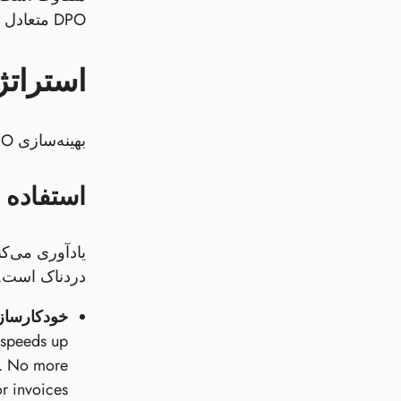
DPO متعادل هدف است - یکی که جریان نقدی شما را بهینه می‌کند بدون اینکه روابط حیاتی با تأمین‌کنندگان را به خطر بیندازد.
استراتژی‌های
بهینه‌سازی DPO شما فقط به تأخیر انداختن پرداخت‌ها به‌طور نامحدود نیست. این موضوع مربوط به رقص مالی استراتژیک است.
استفاده 
یادآوری می‌کن
دردناک است. 
خودکارساز
 speeds up
ts. No more
r invoices!