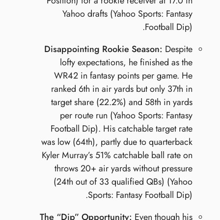
Position) for a rookie receiver at 17.0 in
Yahoo drafts (Yahoo Sports: Fantasy
Football Dip).
Disappointing Rookie Season:
Despite
lofty expectations, he finished as the
WR42 in fantasy points per game. He
ranked 6th in air yards but only 37th in
target share (22.2%) and 58th in yards
per route run (Yahoo Sports: Fantasy
Football Dip). His catchable target rate
was low (64th), partly due to quarterback
Kyler Murray’s 51% catchable ball rate on
throws 20+ air yards without pressure
(24th out of 33 qualified QBs) (Yahoo
Sports: Fantasy Football Dip).
The “Dip” Opportunity:
Even though his