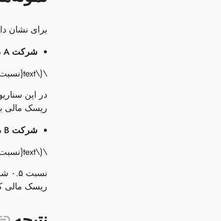
برای نشان دا
شرکت A
دار
\(\text{نسبت بدهی به حقوق صاحبان سهام} = \frac{500,000}{250,000} = 2.0\)
ریسک مالی بال
شرکت B
دارا
\(\text{نسبت بدهی به حقوق صاحبان سهام} = \frac{300,000}{600,000} = 0.5\)
ریسک مالی ک
نتیجه