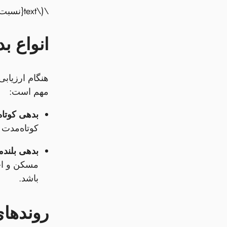
\(\text{نسبت بدهی به حقوق صاحبان سهام} = \frac{\text{کل بدهی‌ها}}{\text{حقوق صاحبان سهام}}\)
انواع ب
هنگام ارزیابی
مهم است:
بدهی کوتاه
کوتاه‌مدت 
بدهی بلند
مسکن و اجا
باشد.
روندها