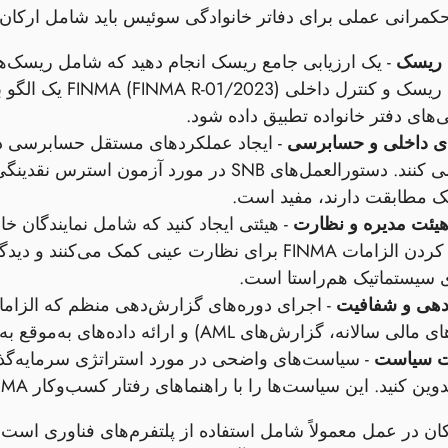
مرانی عملی برای دفاتر خانوادگی سوئیس باید شامل ارکان ز
 ریسک
- یک ارزیابی جامع ریسک انجام دهید که شامل ریسک‌های 
مدیریت ریسک و کن
‌های دفتر خانواده تطبیق داده شود.
ای داخلی و حسابرسی
را بررسی کنند. دستورالعمل‌های SNB در مورد آ
 مطابقت دارند، مفید است.
هیئت مدیره و نظارت
- هیئتی ایجاد کنید که شامل نمایندگان 
ی سیستماتیک هم‌راستا است.
دهی و شفافیت
زارش‌های AML) و ارائه داده‌های به‌موقع به SNB در مورد وضعیت نقدینگی و کفایت سرمایه.
ت سیاست
- سیاست‌های واضحی در مورد استراتژی سرمایه‌گذار
 کنید. این سیاست‌ها را با راهنماهای رفتار کسب‌وکار FINMA و چارچوب سیاست پولی SNB هماهنگ کنید.
ان در عمل معمولاً شامل استفاده از پلتفرم‌های فناوری است 