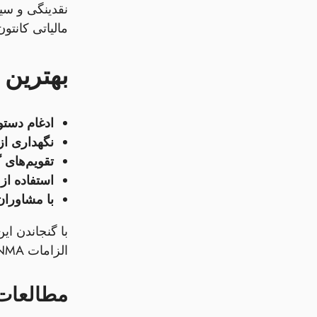
نقدینگی و سیگ
مالیاتی کانتو
بهترین 
ادغام دستورالعم
نگهداری از ثبت‌های
تقویم‌های
استفاده از
با مشاوران
با گنجاندن ای
الزامات FINMA و هم الزامات SNB را برآورده کرده و در عین حال ارزش پایدار به ذینفعان ارائه دهد.
مطالعات 