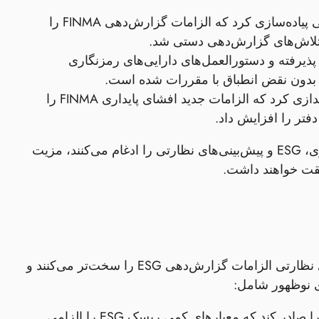
- یک داشبورد انطباق مبتنی بر هوش مصنوعی پیاده‌سازی کرد که الزامات گزارش‌دهی FINMA را
 دارایی‌های واقعی توکنیزه شده را در بورس SIX پذیرفته و دستورالعمل‌های دارایی‌های رمزنگاری
- یک چارچوب گزارش‌دهی جامع ESG را راه‌اندازی کرد که الزامات جدید افشای پایداری FINMA را
فتر را افزایش داد.
این روندها نشان می‌دهد که دفاتر خانوادگی سوئیسی که به‌طور فعال فناوری، ESG و پیش‌بینی‌های نظارتی را ادغام می‌کنند، مزیت
بخش خانواده‌های ثروتمند سوئیس آماده تغییرات بیشتری است زیرا نهادهای نظارتی الزامات گزارش‌دهی ESG را سخت‌تر می‌کنند و
- انتظار می‌رود FINMA راهنمایی‌هایی را صادر کند که معیارهای کمی ریسک ESG را الزامی