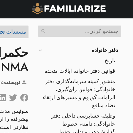
مستندات Familiarize
حکمران
دفتر خانواده
تاریخ
FINMA و B
قوانین دفتر خانواده ایالات متحده
منشور کمیته سرمایه‌گذاری دفتر
نویسنده:
m
خانوادگی: قوانین رأی‌گیری،
الزامات کُوروم و مسیرهای ارتقاء
تضاد منافع
سوئیس مدت‌ها
وظیفه حسابرسی داخلی دفتر
پیشرفته را ار
خانوادگی: دامنه، خطوط
گزارش‌دهی و تدابیر حفظ