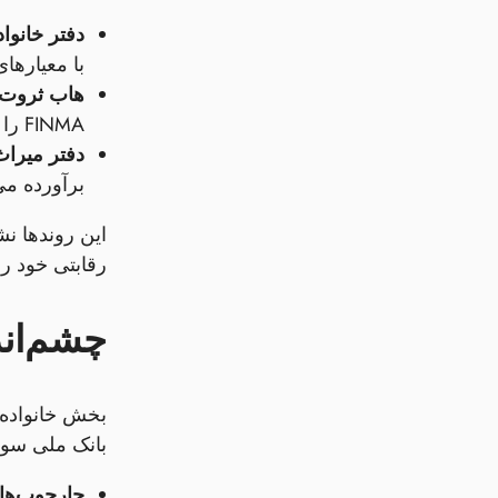
دفتر خانواده 
با معیارهای نقدینگی SNB مقایسه می‌کند و موفق ب
هاب ثروت ژنو 
FINMA را ادغام کرده است که منجر به افزایش 15 درصدی تنوع پرتفوی بدون نقض انطباق با مقررات شده است.
دفتر میراث لو
برآورده می
رقابتی خود را حفظ کرده
چشم‌اند
بانک ملی سوئیس (SNB) به بهبود ابزارهای کلان‌پولی ادامه می
چارچوب‌های ریس