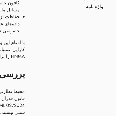
کانتون خاص
واژه نامه
مسائل مالی
حفاظت از د
داده‌های ش
خصوصی FINMA و هم الزامات رضایت FADP را برآورده کند.
با ادغام این
کارایی عملیا
FINMA را برآورده می‌سازد و با اهداف ثبات کلان اقتصادی SNB هم‌راستا است.
بررسی 