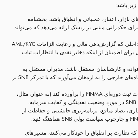
یر باشد:
بازار، اعتبار، عملیاتی و انطباق باشد. بخشنامه
ترل داخلی FINMA (FINMA R‑01/2023) یک الگو برای حکمرانی مبتنی بر ریسک ارائه می‌دهد که می‌تواند
- ایجاد عملکردهای مستقل حسابرسی داخلی که گزارش‌دهی مالی و رعایت الزامات AML/KYC
زمون استرس نقدینگی برای اطمینان از اینکه ذخایر نقدی با انتظارات ثبات
خانواده و کارشناسان مستقل باشد. مدیران مستقل به
برآورده کردن الزامات FINMA برای نظارت عینی کمک می‌کنند و دیدگاه‌های خارجی را به ارمغان می‌آورند که با تمرکز SNB بر
- اجرای دوره‌های گزارش‌دهی منظم که الزامات ثبت دوره‌ای FINMA را برآورده کند (به عنوان مثال،
ی، تضاد منافع، برنامه‌ریزی جانشینی و حفاظت از
که نظارت بر انطباق را خودکار می‌کنند، مسیرهای