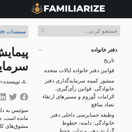
مستندات Familiarize
پیمایش
دفتر خانواده
تاریخ
سرمای
قوانین دفتر خانواده ایالات متحده
منشور کمیته سرمایه‌گذاری دفتر
نویسنده:
m
خانوادگی: قوانین رأی‌گیری،
الزامات کُوروم و مسیرهای ارتقاء
تضاد منافع
سوئیس به دلی
وظیفه حسابرسی داخلی دفتر
مانده است. د
خانوادگی: دامنه، خطوط
گزارش‌دهی و تدابیر حفظ