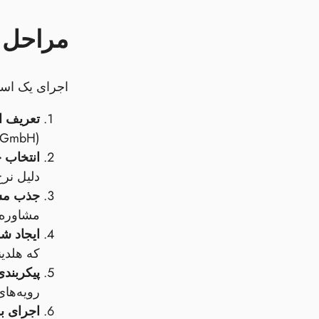
مراحل ع
اجرای یک است
تعریف ا
(LP‑PE، GmbH یا AG) هماهنگ کنید.
انتخاب 
دلیل نرخ
جذب مشا
مشاوره ز
ایجاد ش
که هلدی
پیکربند
رویه‌های AML. اگر صندوق از آستانه‌های صدور مجوز عبور کند، درخواست FINMA 
اجرای بر