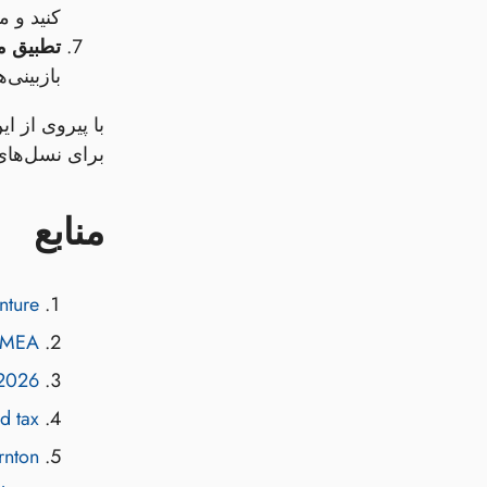
کنید و م
تطبیق م
بازبینی‌
با پیروی از ا
برای نسل‌های
منابع
e ...
 EMEA
global insurance outlook | Deloitte Insights
ax ...
rnton