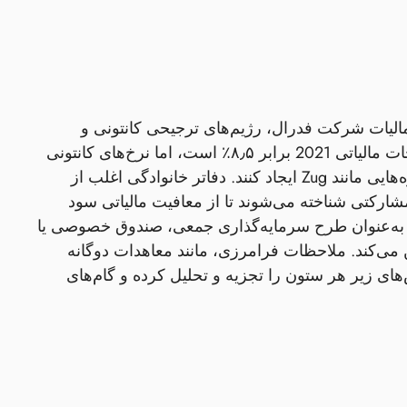
الیات شرکت فدرال، رژیم‌های ترجیحی کانتونی و
الزامات صدور مجوز FINMA است. نرخ مالیات شرکت فدرال پس از اصلاحات مالیاتی 2021 برابر ۸٫۵٪ است، اما نرخ‌های کانتونی
می‌توانند به‌طور چشمگیری متفاوت باشند و نرخ‌های مؤثر تا ۱۱‑۱۲٪ در حوزه‌هایی مانند Zug ایجاد کنند. دفاتر خانوادگی اغلب از
ارکتی شناخته می‌شوند تا از معافیت مالیاتی سود
رمایه بهره‌مند شوند. طبقه‌بندی وسیله توسط FINMA — چه به‌عنوان طرح سرمایه‌گذاری جمعی، صندوق خصوصی یا
می‌کند. ملاحظات فرامرزی، مانند معاهدات دوگانه
 می‌دهند. بخش‌های زیر هر ستون را تجزیه و تحلیل کرده و گام‌های