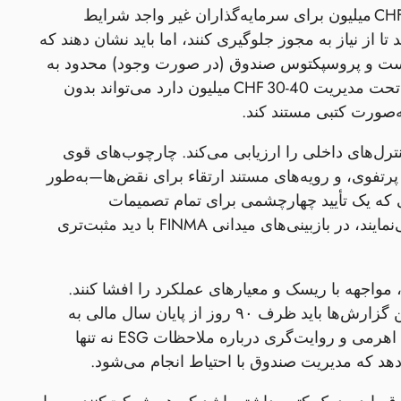
- در صورتی که صندوق دارایی‌های بیش از CHF 100 میلیون برای سرمایه‌گذاران غیر واجد شرایط
تا از نیاز به مجوز جلوگیری کنند، اما باید نشان دهند که
است و پروسپکتوس صندوق (در صورت وجود) محدود به
طرف‌های واجد شرایط باشد. در عمل، یک LP‑PE با اندازه متوسط که تحت مدیریت CHF 30‑40 میلیون دارد می‌تواند بدون
ه‌صورت کتبی مستند کند.
 کنترل‌های داخلی را ارزیابی می‌کند. چارچوب‌های قوی
وره‌ای تمرکز پرتفوی، و رویه‌های مستند ارتقاء برای نقض‌ها—به‌طور
 که یک تأیید چهارچشمی برای تمام تصمیمات
سرمایه‌گذاری اجرا می‌کنند و یک کمیته حسابرسی مستقل را حفظ می‌نمایند، در بازبینی‌های میدانی FINMA با دید مثبت‌تری
 مواجهه با ریسک و معیارهای عملکرد را افشا کنند.
شفافیت با استانداردهای ضد فرار مالیاتی سوئیس هم‌راستا است و این گزارش‌ها باید ظرف ۹۰ روز از پایان سال مالی به
FINMA ارائه شوند. شامل جداول تفصیلی تخصیص دارایی، نسبت‌های اهرمی و روایت‌گری درباره ملاحظات ESG نه تنها
دهد که مدیریت صندوق با احتیاط انجام می‌شود.