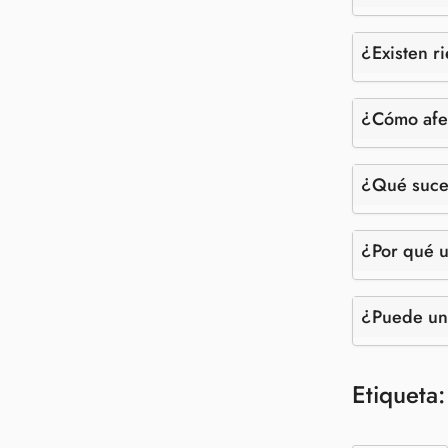
¿Existen r
¿Cómo afec
¿Qué suced
¿Por qué u
¿Puede un 
Etiqueta