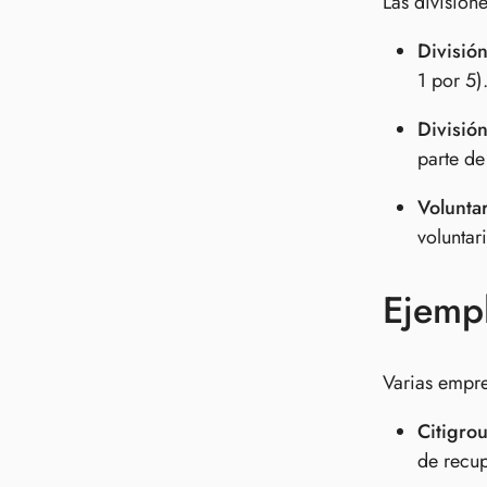
Las division
Divisió
1 por 5)
Divisió
parte de
Voluntar
voluntar
Ejempl
Varias empre
Citigrou
de recup