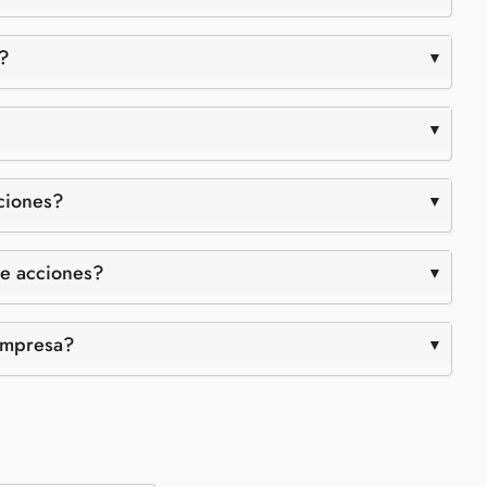
s?
ciones?
de acciones?
 empresa?