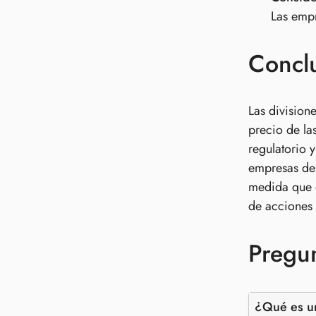
Las empr
Concl
Las division
precio de la
regulatorio 
empresas deb
medida que e
de acciones 
Pregun
¿Qué es un