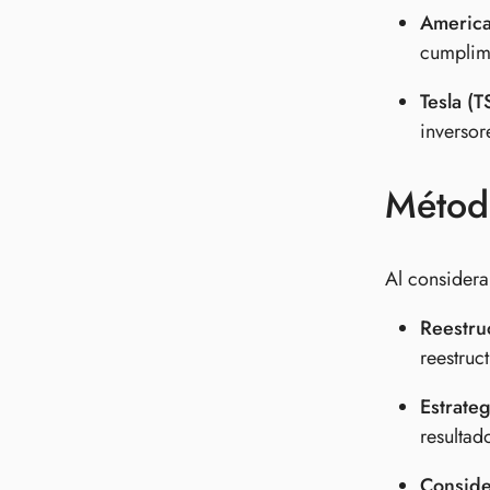
America
cumplimi
Tesla (T
inversor
Método
Al considera
Reestru
reestruc
Estrate
resultad
Conside