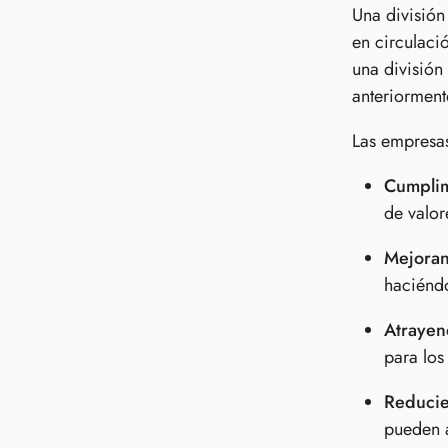
Una división
en circulaci
una división
anteriorment
Las empresas
Cumplim
de valor
Mejoran
haciéndo
Atrayend
para los
Reducie
pueden a