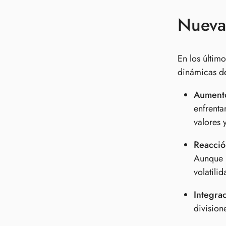
Nuevas
En los últim
dinámicas de
Aumento
enfrenta
valores 
Reacció
Aunque p
volatili
Integra
division