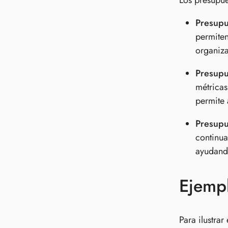
Los presupue
Presupue
permiten
organiza
Presupu
métricas
permite 
Presupu
continua
ayudando
Ejempl
Para ilustrar