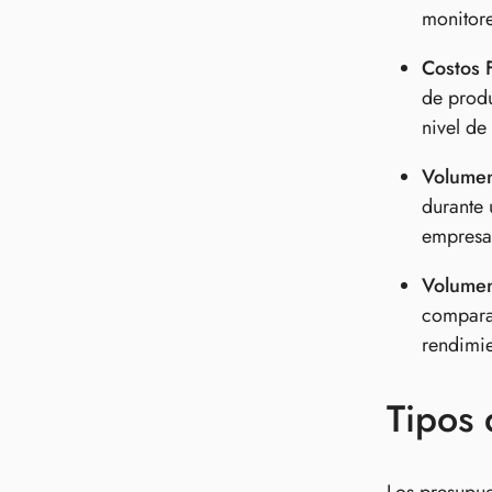
monitore
Costos F
de produ
nivel de
Volumen
durante 
empresas
Volumen
comparar
rendimie
Tipos 