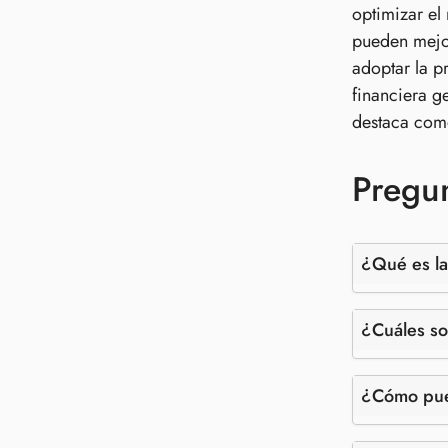
optimizar el
pueden mejor
adoptar la p
financiera g
destaca como
Pregun
¿Qué es la
¿Cuáles so
¿Cómo pued