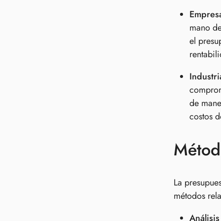
Empresa
mano de 
el presu
rentabil
Industri
compromi
de maner
costos d
Método
La presupues
métodos rel
Análisis