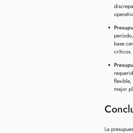
discrepa
operativ
Presupu
período,
base cer
críticos.
Presupu
requerid
flexible
mejor pl
Concl
La presupues