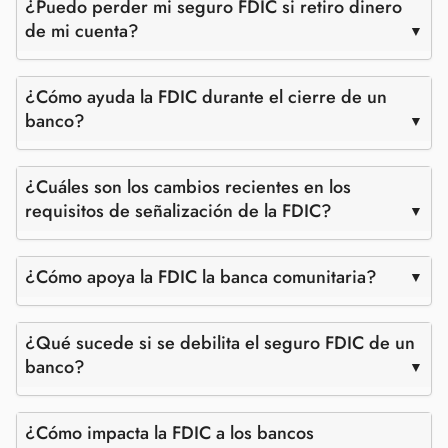
¿Puedo perder mi seguro FDIC si retiro dinero
de mi cuenta?
¿Cómo ayuda la FDIC durante el cierre de un
banco?
¿Cuáles son los cambios recientes en los
requisitos de señalización de la FDIC?
¿Cómo apoya la FDIC la banca comunitaria?
¿Qué sucede si se debilita el seguro FDIC de un
banco?
¿Cómo impacta la FDIC a los bancos