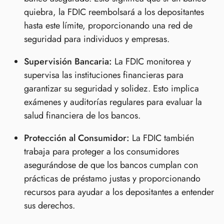
quiebra, la FDIC reembolsará a los depositantes
hasta este límite, proporcionando una red de
seguridad para individuos y empresas.
Supervisión Bancaria:
La FDIC monitorea y
supervisa las instituciones financieras para
garantizar su seguridad y solidez. Esto implica
exámenes y auditorías regulares para evaluar la
salud financiera de los bancos.
Protección al Consumidor:
La FDIC también
trabaja para proteger a los consumidores
asegurándose de que los bancos cumplan con
prácticas de préstamo justas y proporcionando
recursos para ayudar a los depositantes a entender
sus derechos.