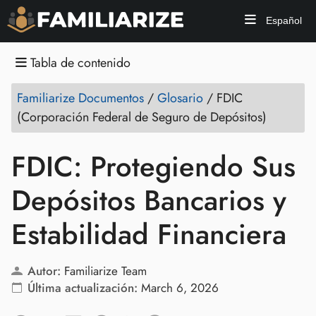
Español
Tabla de contenido
Familiarize Documentos
/
Glosario
/
FDIC
(Corporación Federal de Seguro de Depósitos)
FDIC: Protegiendo Sus
Depósitos Bancarios y
Estabilidad Financiera
Autor:
Familiarize Team
Última actualización:
March 6, 2026