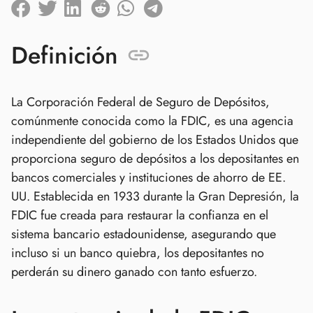
Definición
La Corporación Federal de Seguro de Depósitos,
comúnmente conocida como la FDIC, es una agencia
independiente del gobierno de los Estados Unidos que
proporciona seguro de depósitos a los depositantes en
bancos comerciales y instituciones de ahorro de EE.
UU. Establecida en 1933 durante la Gran Depresión, la
FDIC fue creada para restaurar la confianza en el
sistema bancario estadounidense, asegurando que
incluso si un banco quiebra, los depositantes no
perderán su dinero ganado con tanto esfuerzo.