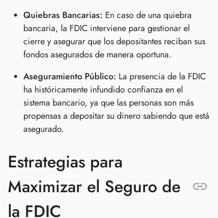
Quiebras Bancarias:
En caso de una quiebra
bancaria, la FDIC interviene para gestionar el
cierre y asegurar que los depositantes reciban sus
fondos asegurados de manera oportuna.
Aseguramiento Público:
La presencia de la FDIC
ha históricamente infundido confianza en el
sistema bancario, ya que las personas son más
propensas a depositar su dinero sabiendo que está
asegurado.
Estrategias para
Maximizar el Seguro de
la FDIC