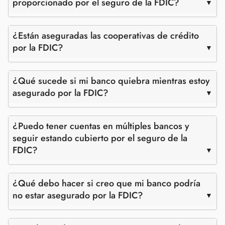
proporcionado por el seguro de la FDIC?
¿Están aseguradas las cooperativas de crédito
por la FDIC?
¿Qué sucede si mi banco quiebra mientras estoy
asegurado por la FDIC?
¿Puedo tener cuentas en múltiples bancos y
seguir estando cubierto por el seguro de la
FDIC?
¿Qué debo hacer si creo que mi banco podría
no estar asegurado por la FDIC?