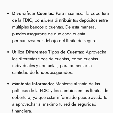
Diversificar Cuentas:
Para maximizar la cobertura
de la FDIC, considera distribuir tus depósitos entre
múltiples bancos o cuentas. De esta manera,
puedes asegurarte de que cada cuenta
permanezca por debajo del límite de seguro.
Utiliza Diferentes Tipos de Cuentas:
Aprovecha
los diferentes tipos de cuentas, como cuentas
individuales y conjuntas, para aumentar la
cantidad de fondos asegurados.
Mantente Informado:
Mantente al tanto de las
políticas de la FDIC y los cambios en los límites de
cobertura, ya que estar informado puede ayudarte
a aprovechar al máximo tu red de seguridad
financiera.