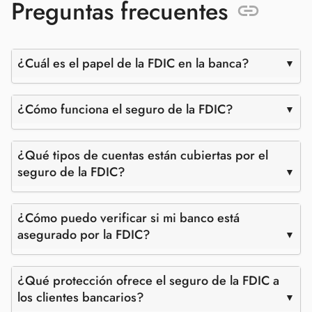
Preguntas frecuentes
¿Cuál es el papel de la FDIC en la banca?
¿Cómo funciona el seguro de la FDIC?
¿Qué tipos de cuentas están cubiertas por el
seguro de la FDIC?
¿Cómo puedo verificar si mi banco está
asegurado por la FDIC?
¿Qué protección ofrece el seguro de la FDIC a
los clientes bancarios?