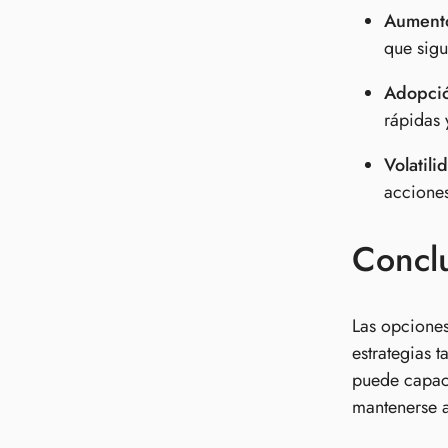
Aumento
que sigu
Adopció
rápidas 
Volatil
accione
Concl
Las opciones
estrategias 
puede capaci
mantenerse a