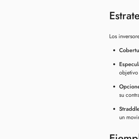
Estrat
Los inversor
Cobertu
Especul
objetivo
Opcione
su contr
Straddl
un movim
Ejemp