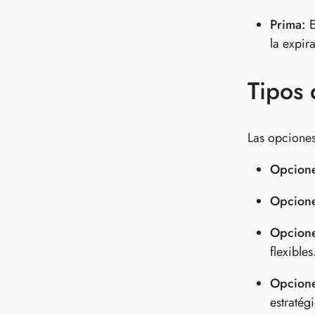
Prima:
E
la expir
Tipos 
Las opciones
Opcion
Opcione
Opcione
flexibles
Opcione
estratég