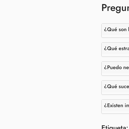
Pregun
¿Qué son l
¿Qué estra
¿Puedo neg
¿Qué suced
¿Existen i
Etiqueta