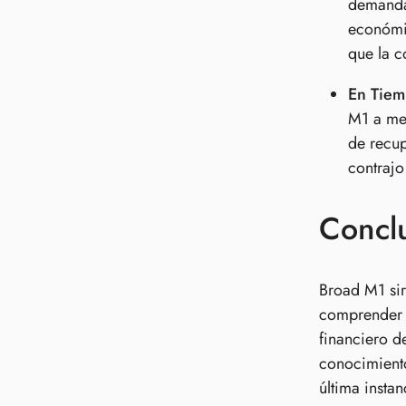
demanda 
económic
que la c
En Tiem
M1 a med
de recup
contrajo
Concl
Broad M1 sir
comprender s
financiero d
conocimiento
última instan