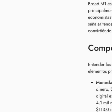
Broad M1 es 
principalmen
economistas 
señalar tend
convirtiéndo
Compo
Entender los
elementos pr
Moneda 
dinero. 
digital 
4.1 mil 
$113.0 m