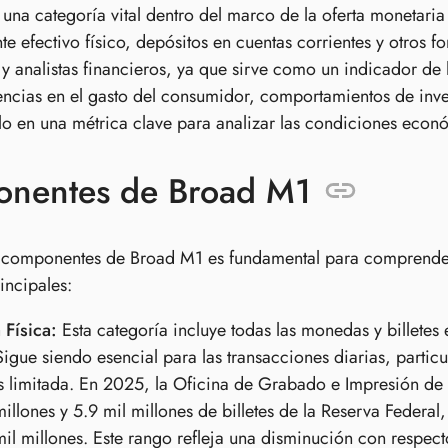
una categoría vital dentro del marco de la oferta monetaria 
te efectivo físico, depósitos en cuentas corrientes y otros f
y analistas financieros, ya que sirve como un indicador d
encias en el gasto del consumidor, comportamientos de inve
lo en una métrica clave para analizar las condiciones econ
nentes de Broad M1
 componentes de Broad M1 es fundamental para comprender 
incipales:
Física:
Esta categoría incluye todas las monedas y billetes
Sigue siendo esencial para las transacciones diarias, partic
es limitada. En 2025, la Oficina de Grabado e Impresión d
millones y 5.9 mil millones de billetes de la Reserva Feder
il millones. Este rango refleja una disminución con respec