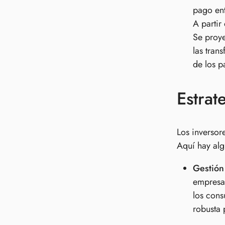
pago ent
A partir
Se proye
las tran
de los p
Estrat
Los inversor
Aquí hay alg
Gestión
empresas
los cons
robusta 