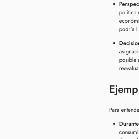
Perspect
política
económic
podría l
Decisio
asignaci
posible 
reevalua
Ejemp
Para entende
Durante
consumid