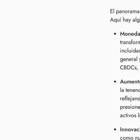
El panorama 
Aquí hay alg
Monedas
transfor
incluida
general 
CBDCs, q
Aumento
la tenen
reflejan
presione
activos 
Innovac
como nun