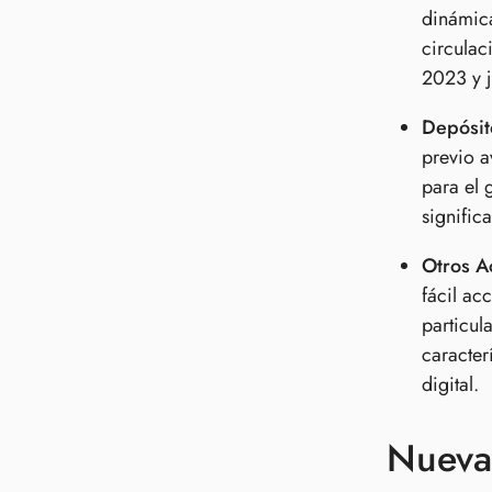
dinámica
circulac
2023 y j
Depósito
previo a
para el 
signific
Otros A
fácil ac
particul
caracter
digital.
Nueva