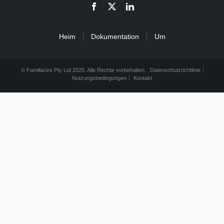
Heim
Dokumentation
Um
© Familiarize Pty Ltd 2025. Alle Rechte vorbehalten.
Datenschutzrichtlinie
Nutzungsbedingungen
Kontakt