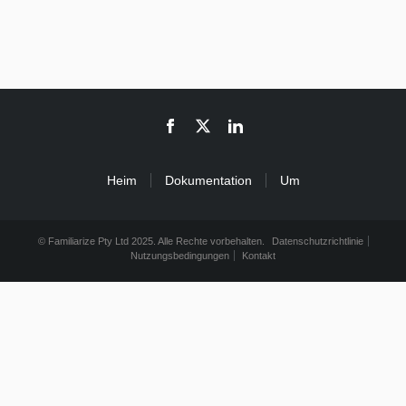
Heim
Dokumentation
Um
© Familiarize Pty Ltd 2025. Alle Rechte vorbehalten.
Datenschutzrichtlinie
Nutzungsbedingungen
Kontakt