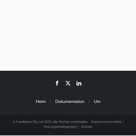
Heim
Dokumentation
Um
© Familiarize Pty Ltd 2025. Alle Rechte vorbehalten.
Datenschutzrichtlinie
Nutzungsbedingungen
Kontakt