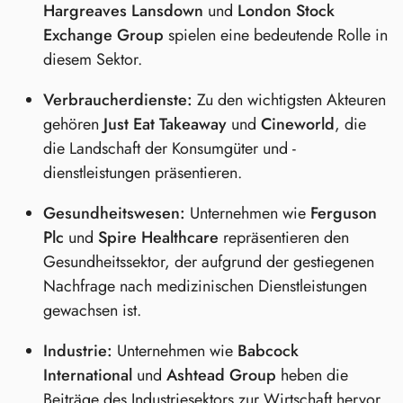
Hargreaves Lansdown
und
London Stock
Exchange Group
spielen eine bedeutende Rolle in
diesem Sektor.
Verbraucherdienste:
Zu den wichtigsten Akteuren
gehören
Just Eat Takeaway
und
Cineworld
, die
die Landschaft der Konsumgüter und -
dienstleistungen präsentieren.
Gesundheitswesen:
Unternehmen wie
Ferguson
Plc
und
Spire Healthcare
repräsentieren den
Gesundheitssektor, der aufgrund der gestiegenen
Nachfrage nach medizinischen Dienstleistungen
gewachsen ist.
Industrie:
Unternehmen wie
Babcock
International
und
Ashtead Group
heben die
Beiträge des Industriesektors zur Wirtschaft hervor.