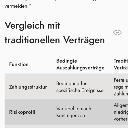
vermeiden.”
Vergleich mit
traditionellen Verträgen
Bedingte
Tradit
Funktion
Auszahlungsverträge
Vertr
Feste 
Bedingung für
Zahlungsstruktur
regel
spezifische Ereignisse
Zahlu
Allge
Variabel je nach
Risikoprofil
niedri
Kontingenzen
vorher