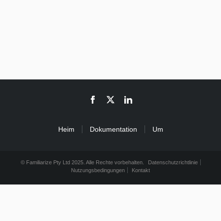
Heim
Dokumentation
Um
© Familiarize Pty Ltd 2025. Alle Rechte vorbehalten.
Datenschutzrichtlinie
Nutzungsbedingungen
Kontakt