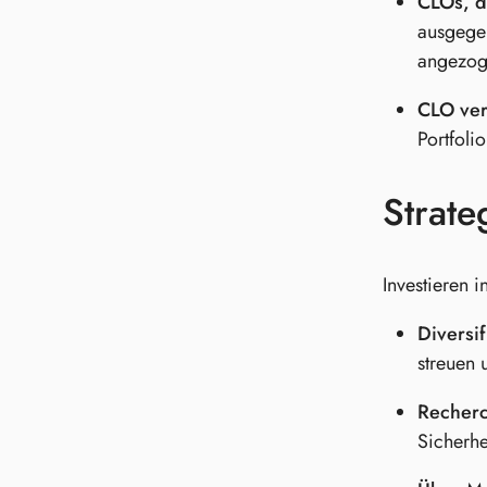
CLOs, d
ausgegeb
angezog
CLO ver
Portfoli
Strate
Investieren 
Diversif
streuen 
Recherc
Sicherhe