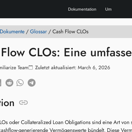
Dokumentation
Um
e Dokumente
/
Glossar
/
Cash Flow CLOs
 Flow CLOs: Eine umfass
miliarize Team
Zuletzt aktualisiert:
March 6, 2026
tion
Os oder Collateralized Loan Obligations sind eine Art von s
cashflow-generierende Vermögenswerte bündelt. Diese Verm