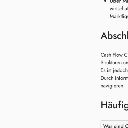
Über Ma
wirtscha
Marktliqu
Absch
Cash Flow CL
Strukturen u
Es ist jedoc
Durch inform
navigieren.
Häufig
Was sind C