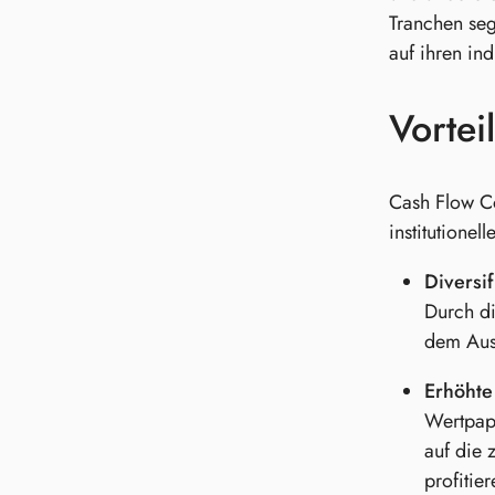
Tranchen seg
auf ihren ind
Vortei
Cash Flow Co
institutionel
Diversif
Durch di
dem Ausf
Erhöhte
Wertpapi
auf die 
profitier