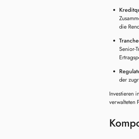
Kreditq
Zusammen
die Rend
Tranche-
Senior-T
Ertragsp
Regulato
der zugr
Investieren 
verwalteten P
Kompo