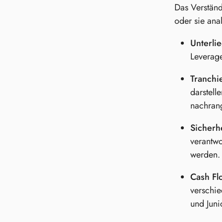
Das Verständ
oder sie ana
Unterli
Leverage
Tranchi
darstell
nachrang
Sicherh
verantwo
werden.
Cash Fl
verschie
und Juni