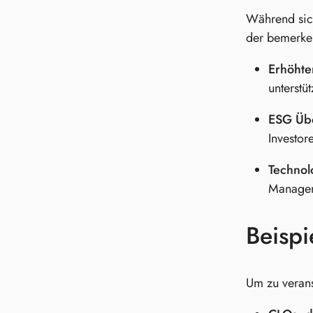
Während sich
der bemerken
Erhöhte
unterstü
ESG Üb
Investor
Technolo
Manageme
Beispi
Um zu verans