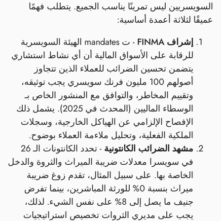
السويسريين ليس تمرينًا يناسب الجميع. يتطلب فهمًا
عميقًا لثلاثة أعمدة أساسية:
إشراف FINMA
- ت mandates الهيئة السويسرية
للرقابة على الأسواق المالية أن أي نشاط استشاري
يتضمن تحسين الضرائب للعملاء الذين تتجاوز
أصولهم 100 مليون فرنك سويسري يجب توثيقه،
وتقييم المخاطر، والتوافق مع المنشور الخاص بـ
الوسطاء الماليين (المحدث في 2025). يشمل ذلك
الإفصاح الإلزامي عن الهياكل الخارجية، وسجلات
الملكية الفعلية، وتحليل ملاءمة العملاء بوضوح.
مشهد الضرائب الكانتونية
- تحدد الكانتونات الـ 26
في سويسرا معدلات ضريبة الميراث والثروة والدخل
الخاصة بها. على سبيل المثال، تقدم زوغ ضريبة
ميراث بنسبة 0% للورثة المباشرين، بينما تفرض
جنيف ما يصل إلى 8% على نفس الشيء. لذلك،
يجب على مديري الثروات تخصيص استراتيجيات