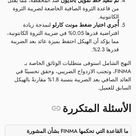
تم تنفيذ خط تمويل بالديون
ضد المحفظة، مما يقلل
من قاعدة الثروة الصافية الخاضعة لضريبة الثروة
الكانتونية.
أُجري اختبار ضغط مونت كارلو
لنمذجة زيادة
افتراضية قدرها 0.05% في ضريبة الثروة الكانتونية،
مما يؤكد أن الهيكل احتفظ بميزة عائد بعد الضريبة
قدرها 2.3%.
النهج الشامل استوفى متطلبات الوثائق الخاصة بـ
FINMA، وتجنب الازدواج الضريبي، وحقق تحسينًا في
العائد الصافي بعد الضريبة بنسبة 1.8% مقارنةً بالهيكل
السابق للعميل.
الأسئلة المتكررة
ما القاعدة التي تحكمها FINMA بشأن المشورة