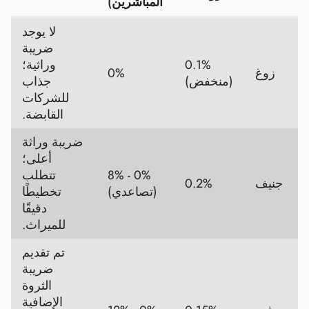
المباشرين)
لا يوجد
ضريبة
0.1%
وراثية؛
زوغ
0%
(منخفض)
جذاب
للشركات
القابضة.
ضريبة وراثة
أعلى؛
0% - 8%
تتطلب
جنيف
0.2%
(تصاعدي)
تخطيطًا
دقيقًا
للميراث.
تم تقديم
ضريبة
الثروة
الإضافية