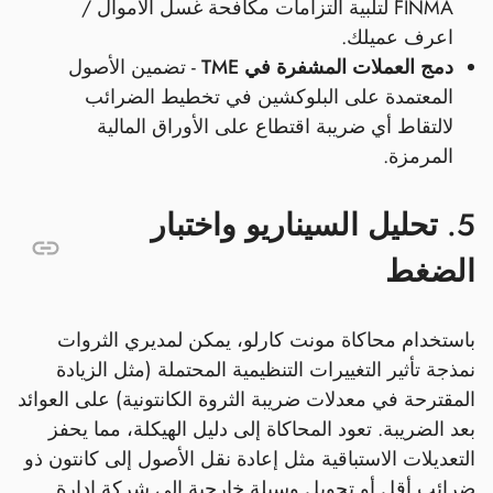
FINMA لتلبية التزامات مكافحة غسل الأموال /
اعرف عميلك.
دمج العملات المشفرة في TME
- تضمين الأصول
المعتمدة على البلوكشين في تخطيط الضرائب
لالتقاط أي ضريبة اقتطاع على الأوراق المالية
المرمزة.
5. تحليل السيناريو واختبار
الضغط
باستخدام محاكاة مونت كارلو، يمكن لمديري الثروات
نمذجة تأثير التغييرات التنظيمية المحتملة (مثل الزيادة
المقترحة في معدلات ضريبة الثروة الكانتونية) على العوائد
بعد الضريبة. تعود المحاكاة إلى دليل الهيكلة، مما يحفز
التعديلات الاستباقية مثل إعادة نقل الأصول إلى كانتون ذو
ضرائب أقل أو تحويل وسيلة خارجية إلى شركة إدارة